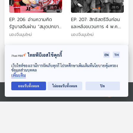
28:15
28:15
EP. 206: อ่านความคิด
EP. 207: สิทธิสตรีจีนก่อน
รัฐบาลจีนผ่าน “สมุดปกขาว
และหลังขบวนการ 4 พ.ค.
แผนพัฒนาซินเจียง”
1919
มองจีนมุมใหม่
มองจีนมุมใหม่
ไทยพีบีเอสใช้คุกกี้
EN
TH
ตอนที่เกี่ยวข้อง
ดาวน์โหลด Thai PBS Podcast Application
เว็บไซต์ของเรามีการจัดเก็บคุกกี้ โปรดศึกษาเพิ่มเติมที่นโยบายคุ้มครอง
ข้อมูลส่วนบุคคล
เพิ่มเติม
ยอมรับทั้งหมด
ไม่ยอมรับทั้งหมด
ปิด
Ⓒ 2020 องค์การกระจายเสียงและแพร่ภาพสาธารณะแห่งประเทศไทย
28:15
28:15
EP. 268: จากทุนจีนเทาถึง
EP. 261: Duplitecture
อาวุธสงคราม สัญญาณ
เมืองจำลองในจีน มากกว่า