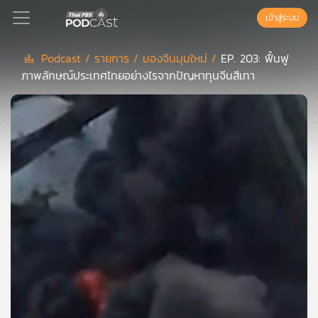
เข้าสู่ระบบ
Podcast /
รายการ /
มองจีนมุมใหม่ /
EP. 203: ฟื้นฟู
ภาพลักษณ์ประเทศไทยอย่างไรจากปัญหาทุนจีนสีเทา
Podcast
เพล
ย์
ลิ
สต์
แนะนำ
เพล
ย์
ลิ
สต์
ของ