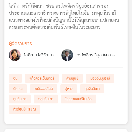
โสภิต หวังวิวัฒนา ชวน ดร.ไพจิตร วิบูลย์ธนสาร รอง
ประธานและเลขาธิการหอการค้าไทยในจีน มาคุยกันว่ามี
แนวทางอย่างไรที่จะสกัดปัญหานี้ไม่ให้ลุกลามบานปลายจน
ส่งผลกระทบต่อความสัมพันธ์ไทย-จีนในระยะยาว
ผู้จัดรายการ
โสภิต หวังวิวัฒนา
ดร.ไพจิตร วิบูลย์ธนสาร
จีน
แก๊งคอลเซ็นเตอร์
ค้ามนุษย์
มองจีนมุมใหม่
China
พนันออนไลน์
ตู้ห่าว
ทุนจีนสีเทา
ทุนจีนเทา
กลุ่มจีนเทา
โรงงานขยะรีไซเคิล
ทัวร์ศูนย์เหรียญ