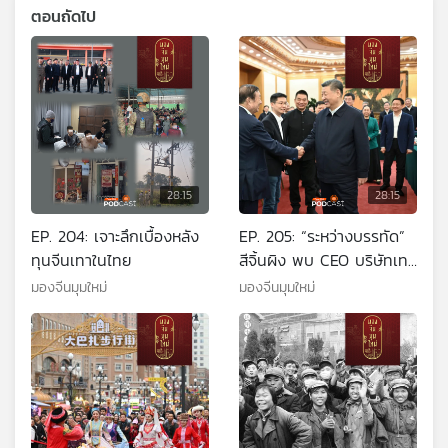
ตอนถัดไป
28:15
28:15
EP. 204: เจาะลึกเบื้องหลัง
EP. 205: “ระหว่างบรรทัด”
ทุนจีนเทาในไทย
สีจิ้นผิง พบ CEO บริษัทเท
คชั้นนำ หนุนเอกชนจีน
มองจีนมุมใหม่
มองจีนมุมใหม่
เคลื่อนเศรษฐกิจ