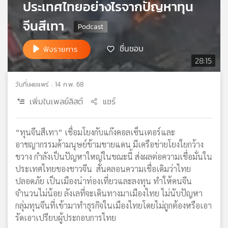
ประเทศไทยอย่างไรจากปัญหาทุน
เครือ
จีนสีเทา
ข่าย
วิทยุ
ไทย
ชื่นชอบ
ฟังรายการ
พี
28:15
บี
เอส
วันที่เผยแพร่ : 14 ก.พ. 68
เพิ่มในเพลย์ลิสต์
แชร์
แผนที่
วิทยุ
“ทุนจีนสีเทา” เชื่อมโยงกับแก๊งคอลเซ็นเตอร์และ
เครือ
อาชญากรรมค้ามนุษย์ข้ามชายแดน มีเครือข่ายโยงใยกว้าง
ข่าย
ขวาง กำลังเป็นปัญหาใหญ่ในขณะนี้ ส่งผลต่อความเชื่อมั่นใน
ประเทศไทยของชาวจีน สั่นคลอนความเชื่อเดิมว่าไทย
ปลอดภัย เป็นเมืองน่าท่องเที่ยวและลงทุน ทำให้คนจีน
จำนวนไม่น้อย ลังเลที่จะเดินทางมาเมืองไทย ไม่นับปัญหา
กลุ่มทุนจีนที่เข้ามาทำธุรกิจในเมืองไทยโดยไม่ถูกต้องหรือเอา
รัดเอาเปรียบผู้ประกอบการไทย