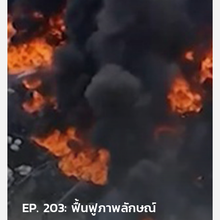
คุณ
เพลง
บทความ
ข่าว
และ
กิจกรรม
เกี่ยว
กับ
เรา
EP. 203: ฟื้นฟูภาพลักษณ์