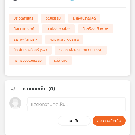
ประวัติศาสตร์
วัฒนธรรม
แหล่งโบราณคดี
ศิลปินแห่งชาติ
สมปอง ดวงไสว
ทีละเรื่อง ทีละภาพ
ธีรภาพ โลหิตกุล
กิติมาภรณ์ จิตราทร
นักเขียนรางวัลศรีบูรพา
กองทุนส่งเสริมงานวัฒนธรรม
กระทรวงวัฒนธรรม
แม่ย่านาง
ความคิดเห็น (
0
)
ยกเลิก
ส่งความคิดเห็น