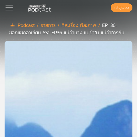
เข้าสู่ระบบ
Podcast /
รายการ /
ทีละเรื่อง ทีละภาพ /
EP. 36:
ซอกแซกอาเซียน SS1 EP36 แม่ย่านาง แม่ย่าใน แม่ย่าใครกัน
Podcast
เพล
ย์
ลิ
สต์
แนะนำ
เพล
ย์
ลิ
สต์
ของ