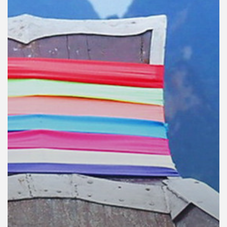
คุณ
เพลง
บทความ
ข่าว
และ
กิจกรรม
เกี่ยว
กับ
เรา