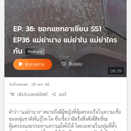
เครือ
ข่าย
วิทยุ
ไทย
EP. 36: ซอกแซกอาเซียน SS1
พี
EP36 แม่ย่านาง แม่ย่าใน แม่ย่าใคร
บี
เอส
กัน
ชื่นชอบ
ฟังรายการ
แผนที่
06:39
วิทยุ
เครือ
วันที่เผยแพร่ : 06 พ.ค. 68
ข่าย
เพิ่มในเพลย์ลิสต์
แชร์
คำว่า "แม่ย่านาง" หมายถึงผีผู้หญิงที่คุ้มครองเรือในความเชื่อ
ของกลุ่มชาติพันธุ์ไท-ไต ซึ่งเชื่อว่าผีหรือสิ่งศักดิ์สิทธิ์จะ
คุ้มครองและประทานความมั่งคั่งให้ โดยเฉพาะในกลุ่มที่ตั้ง