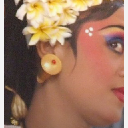
คุณ
เพลง
บทความ
ข่าว
และ
กิจกรรม
เกี่ยว
กับ
เรา