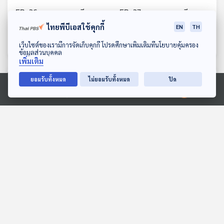
EP. 36: ซอกแซกอาเซียน
EP. 37: ซอกแซกอาเซียน
SS1 EP36 แม่ย่านาง แม่ย่า
SS1 EP37 หอไตร ทำไมต้อง
ไทยพีบีเอสใช้คุกกี้
EN
TH
ใน แม่ย่าใครกัน
สร้างกลางน้ำ
ทีละเรื่อง ทีละภาพ
ทีละเรื่อง ทีละภาพ
ดาวน์โหลด Thai PBS Podcast Application
เว็บไซต์ของเรามีการจัดเก็บคุกกี้ โปรดศึกษาเพิ่มเติมที่นโยบายคุ้มครอง
ข้อมูลส่วนบุคคล
เพิ่มเติม
ตอนที่เกี่ยวข้อง
ยอมรับทั้งหมด
ไม่ยอมรับทั้งหมด
ปิด
Ⓒ 2020 องค์การกระจายเสียงและแพร่ภาพสาธารณะแห่งประเทศไทย
04:11
04:11
EP. 292: เอาทหารออกไป:
EP. 4: ลัทธิแปลกจากโลก
การปฏิรูปกองทัพ
จริง อิงมิติภาพยนตร์
อินโดนีเซียเพื่อประชาธิปไตย
หลบมุมอ่าน
Cine Thought ถอดความคิด