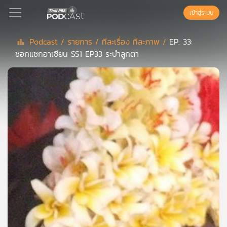
เข้าสู่ระบบ
Podcast /
รายการ /
ทีละเรื่อง ทีละภาพ /
EP. 33:
ซอกแซกอาเซียน SS1 EP33 ระบำลูกตา
Podcast
เพล
ย์
ลิ
สต์
แนะนำ
เพล
ย์
ลิ
สต์
ของ