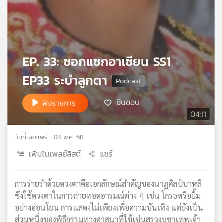
เครือ
ข่าย
วิทยุ
ไทย
พี
EP. 33: ซอกแซกอาเซียน SS1
บี
EP33 ระบำลูกตา
เอส
ชื่นชอบ
ฟังรายการ
04:11
แผนที่
วิทยุ
เครือ
วันที่เผยแพร่ : 03 พ.ค. 68
ข่าย
เพิ่มในเพลย์ลิสต์
แชร์
การร่ายรำด้วยดวงตาคือเอกลักษณ์สำคัญของนาฏศิลป์บาหลี
ซึ่งใช้ดวงตาในการถ่ายทอดอารมณ์ต่าง ๆ เช่น โกรธหรือยิ้ม
อย่างอ่อนโยน การแสดงไม่เพียงเพื่อความบันเทิง แต่ยังเป็น
ส่วนหนึ่งของพิธีกรรมทางศาสนาที่ใช้เซ่นสรวงบูชาเทพเจ้า