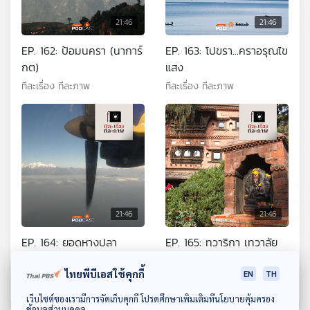
21:46
21:46
EP. 162: ป้อมนครา (นาการ์
EP. 163: โปขรา...คราอรุณไข
กต)
แสง
ทีละเรื่อง ทีละภาพ
ทีละเรื่อง ทีละภาพ
21:46
21:46
EP. 164: ยอดหางปลา
EP. 165: ทวาริกา เทวาลัย
มารดาแห่งจักรวาล
แห่งหุบเขาเทพเจ้า
ไทยพีบีเอสใช้คุกกี้
EN
TH
ทีละเรื่อง ทีละภาพ
ทีละเรื่อง ทีละภาพ
ดาวน์โหลด Thai PBS Podcast Application
เว็บไซต์ของเรามีการจัดเก็บคุกกี้ โปรดศึกษาเพิ่มเติมที่นโยบายคุ้มครอง
ข้อมูลส่วนบุคคล