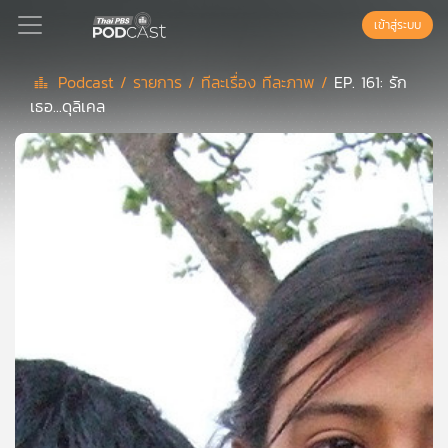
เข้าสู่ระบบ
Podcast /
รายการ /
ทีละเรื่อง ทีละภาพ /
EP. 161: รัก
เธอ...ดุลิเคล
Podcast
เพล
ย์
ลิ
สต์
แนะนำ
เพล
ย์
ลิ
สต์
ของ