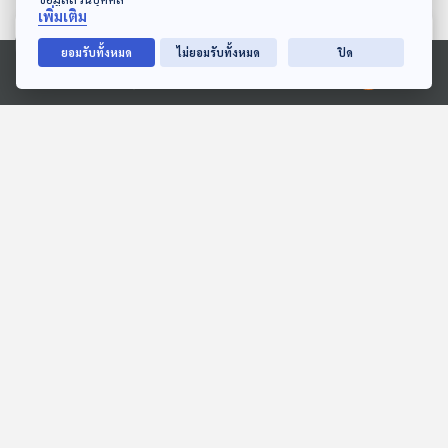
เพิ่มเติม
ตอนที่เกี่ยวข้อง
ยอมรับทั้งหมด
ไม่ยอมรับทั้งหมด
ปิด
Ⓒ 2020 องค์การกระจายเสียงและแพร่ภาพสาธารณะแห่งประเทศไทย
21:46
21:46
Wit in Bangkok 2026 กับ
EP. 7: IRAQI KURDISTAN
ธนกฤต ศรีวิลาศ จาก The
(อิรักคี่ เคอร์ดิสถาน) เคิร์ด
Principia
คือใครในอิรัก
Eureka ท่องโลกวิทยาการ
Beyond Chronicles