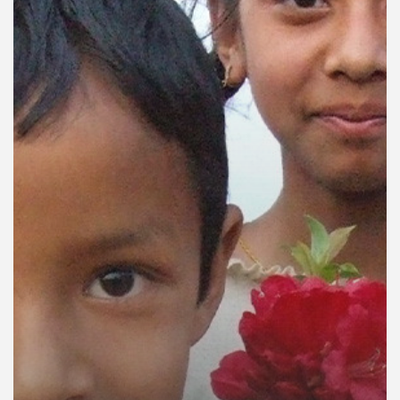
คุณ
เพลง
บทความ
ข่าว
และ
กิจกรรม
เกี่ยว
กับ
เรา