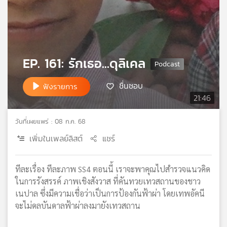
เครือ
ข่าย
วิทยุ
ไทย
พี
EP. 161: รักเธอ...ดุลิเคล
บี
เอส
ชื่นชอบ
ฟังรายการ
21:46
แผนที่
วันที่เผยแพร่ : 08 ก.ค. 68
วิทยุ
เพิ่มในเพลย์ลิสต์
แชร์
เครือ
ข่าย
ทีละเรื่อง ทีละภาพ SS4 ตอนนี้ เราจะพาคุณไปสำรวจแนวคิด
ในการรังสรรค์ ภาพเชิงสังวาส ที่คันทวยเทวสถานของชาว
เนปาล ซึ่งมีความเชื่อว่าเป็นการป้องกันฟ้าผ่า โดยเทพอัคนี
จะไม่ดลบันดาลฟ้าผ่าลงมายังเทวสถาน
.