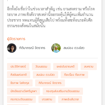
อีกทั้งยังเชื่อว่าในช่วงเวลาสำคัญ เช่น ยามสงคราม หรือโรค
ระบาด ภาพเชิงสังวาสเหล่านี้จะกระตุ้นให้ผู้คนเพิ่มจำนวน
ประชากร ทดแทนผู้ที่สูญเสียไป พร้อมทั้งสะท้อนระดับศีล
ธรรมของสังคมในสมัยนั้น
ผู้จัดรายการ
กิติมาภรณ์ จิตราทร
สมปอง ดวงไสว
ประวัติศาสตร์
วัฒนธรรม
แหล่งโบราณคดี
สงคราม
ศิลปินแห่งชาติ
สมปอง ดวงไสว
ทีละเรื่อง ทีละภาพ
ธีรภาพ โลหิตกุล
กิติมาภรณ์ จิตราทร
นักเขียนรางวัลศรีบูรพา
กองทุนส่งเสริมงานวัฒนธรรม
กระทรวงวัฒนธรรม
เทวสถาน
ภาพเชิงสังวาส