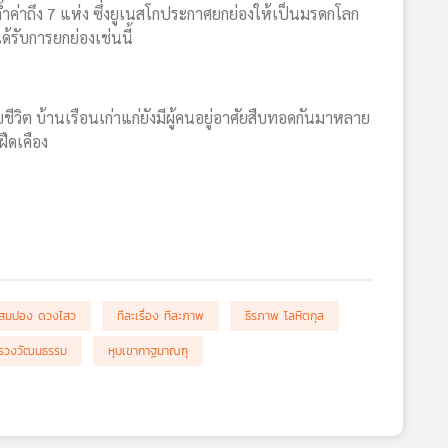
ค่าถึง 7 แห่ง ซึ่งยูเนสโกประกาศยกย่องให้เป็นมรดกโลก
ด้รับการยกย่องเช่นนี้
ีวิต บ้านเรือนเก่าแก่ยังมีผู้คนอยู่อาศัยสืบทอดกันมาหลาย
ืดเคือง
สมปอง ดวงไสว
ทีละเรื่อง ทีละภาพ
ธีรภาพ โลหิตกุล
รวงวัฒนธรรม
หุบเขากาฐมาณฑุ