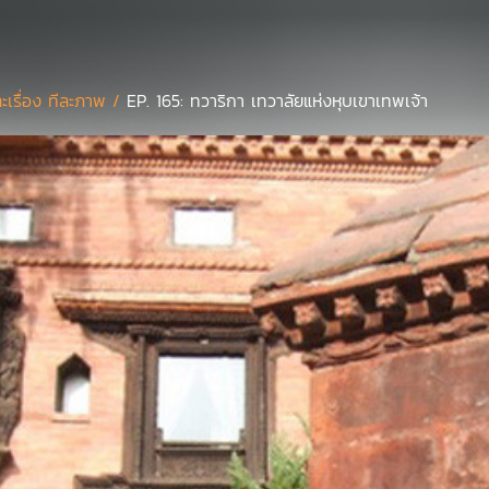
ละเรื่อง ทีละภาพ /
EP. 165: ทวาริกา เทวาลัยแห่งหุบเขาเทพเจ้า