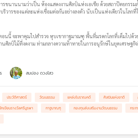
การขนานนามว่าเป็น ห้องแสดงงานศิลป์แห่งเอเชีย ด้วยสถาปัตยกรรมล้ำ
ที่บริวารของแต่ละแห่งเชื่อมต่อกันอย่างลงตัว นับเป็นแห่งเดียวในโลกที่ไ
ตอนนี้ จะพาคุณไปสำรวจ หุบเขากาฐมาณฑุ พื้นที่มรดกโลกที่เต็มไปด้วยช
งานศิลป์ไม้ที่งดงาม ท่ามกลางความท้าทายในการอนุรักษ์ในยุคเศรษฐกิจฝ
ร
สมปอง ดวงไสว
ประวัติศาสตร์
วัฒนธรรม
แหล่งโบราณคดี
ศิลปินแห่งชาติ
นักเขียนรางวัลศรีบูรพา
กาฐมาณฑุ
กองทุนส่งเสริมงานวัฒนธรรม
กระท