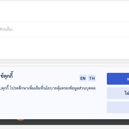
้คุกกี้
EN
TH
ย
บคุกกี้ โปรดศึกษาเพิ่มเติมที่นโยบายคุ้มครองข้อมูลส่วนบุคคล
ไม
00:00:00
00:00:00
39:00
39:00
3
EP. 167: กราบพระ
EP. 168: โคลอมโบ
EP. 169: ตามร