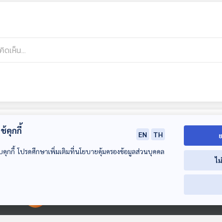
้คุกกี้
EN
TH
ย
บคุกกี้ โปรดศึกษาเพิ่มเติมที่นโยบายคุ้มครองข้อมูลส่วนบุคคล
ไม
00:00:00
00:00:00
43:32
43:32
4
EP. 168: โคลอมโบ
EP. 169: ตามรอย
EP. 170: อุบาลี