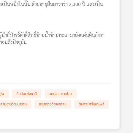
งเป็นหนึ่งในนั้น ด้วยอายุยืนยาวกว่า 2,300 ปี และเป็น
กิ่งโพธิ์ศักดิ์สิทธิ์ข้ามน้ำข้ามทะเล มายังแผ่นดินลังกา
าจนถึงปัจจุบัน
ุระ
ศิลปินแห่งชาติ
สมปอง ดวงไสว
เสริมงานวัฒนธรรม
กระทรวงวัฒนธรรม
ต้นพระศรีมหาโพธิ์