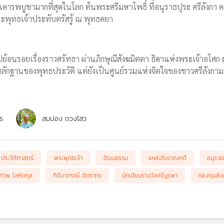
กเคารพบูชามากที่สุดในโลก ต้นพระศรีมหาโพธิ์ ที่อนุราธปุระ ศรีลังกา ค
ระพุทธเจ้าประทับตรัสรู้ ณ พุทธคยา
ย้อนรอยเรื่องราวศรัทธา ผ่านภิกษุณีสังฆมิตตา ธิดาแห่งพระเจ้าอโศก ผู้นำ
นหลักฐานของพุทธประวัติ แต่ยังเป็นศูนย์รวมแห่งจิตใจของชาวศรีลังกาม
ร
สมปอง ดวงไสว
ประวัติศาสตร์
พระพุทธเจ้า
วัฒนธรรม
แหล่งโบราณคดี
อนุราธป
รภาพ โลหิตกุล
กิติมาภรณ์ จิตราทร
นักเขียนรางวัลศรีบูรพา
กองทุนส่ง