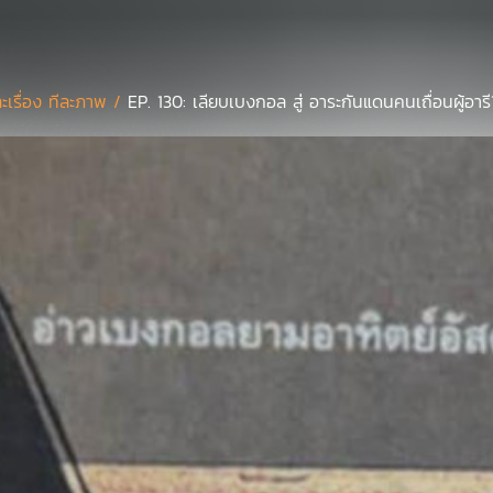
ละเรื่อง ทีละภาพ /
EP. 130: เลียบเบงกอล สู่ อาระกันแดนคนเถื่อนผู้อารี