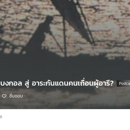
เบงกอล สู่ อาระกันแดนคนเถื่อนผู้อารี?
ชื่นชอบ
68