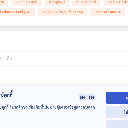
รรม
แหล่งโบราณคดี
พระพุทธรูป
ศิลปินแห่งชาติ
สมปอง ดวงไ
นักเขียนรางวัลศรีบูรพา
กองทุนส่งเสริมงานวัฒนธรรม
กระทรวงวัฒนธรรม
้คุกกี้
EN
TH
ย
บคุกกี้ โปรดศึกษาเพิ่มเติมที่นโยบายคุ้มครองข้อมูลส่วนบุคคล
ไม