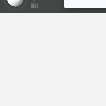
37:08
ซอกแซกอาเซียน SS1
EP1 บาหลีคอแข็งเอา
บุญ
ทีละเรื่อง ทีละภาพ
ตอนที่เกี่ยวข้อง
37:08
EP. 2: ไขปริศนา