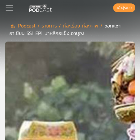
เข้าสู่ระบบ
Podcast /
รายการ /
ทีละเรื่อง ทีละภาพ /
ซอกแซก
อาเซียน SS1 EP1 บาหลีคอแข็งเอาบุญ
Podcast
เพล
ย์
ลิ
สต์
แนะนำ
เพล
ย์
ลิ
สต์
ของ