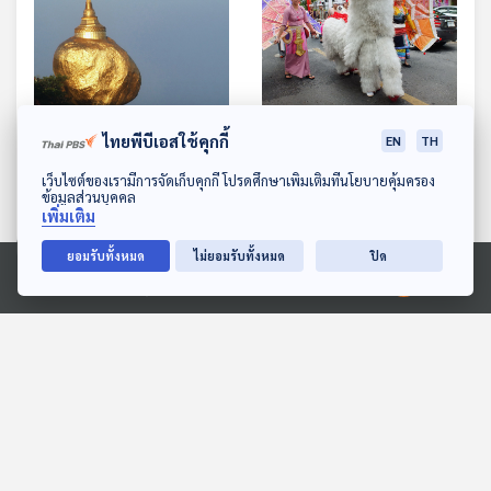
04:19
04:19
ไทยพีบีเอสใช้คุกกี้
EN
TH
ซอกแซกอาเซียน SS1 EP4
ซอกแซกอาเซียน SS1 EP5
ดาวน์โหลด Thai PBS Podcast Application
เว็บไซต์ของเรามีการจัดเก็บคุกกี้ โปรดศึกษาเพิ่มเติมที่นโยบายคุ้มครอง
ก้อนหินพิศวงแห่งลุ่มน้ำอิ
ก้อนหินพิศวงแห่งลุ่มน้ำอิ
ข้อมูลส่วนบุคคล
รวดี
รวดี
ทีละเรื่อง ทีละภาพ
ทีละเรื่อง ทีละภาพ
เพิ่มเติม
ยอมรับทั้งหมด
ไม่ยอมรับทั้งหมด
ปิด
Ⓒ 2020 องค์การกระจายเสียงและแพร่ภาพสาธารณะแห่งประเทศไทย
ตอนที่เกี่ยวข้อง