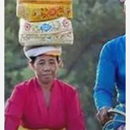
คุณ
เพลง
บทความ
ข่าว
และ
กิจกรรม
เกี่ยว
กับ
เรา