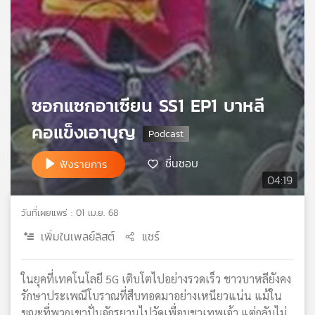
เครือ
ข่าย
วิทยุ
ไทย
พี
บี
ซอกแซกอาเซียน SS1 EP1 บาหลี
เอส
คอแข็งเอาบุญ
แผนที่
ชื่นชอบ
ฟังรายการ
วิทยุ
04:19
เครือ
ข่าย
วันที่เผยแพร่ : 01 เม.ย. 68
เพิ่มในเพลย์ลิสต์
แชร์
ในยุคที่เทคโนโลยี 5G เติบโตไปอย่างรวดเร็ว ชาวบาหลียังคง
รักษาประเพณีโบราณที่สืบทอดมาอย่างเหนียวแน่น แม้ใน
ขณะที่พวกเขาปั่นจักรยานไปวัดเพื่อบูชาเทพเจ้า แต่กลับไม่