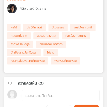
กิติมาภรณ์ จิตราทร
ผลไม้
ประวัติศาสตร์
วัฒนธรรม
แหล่งโบราณคดี
ศิลปินแห่งชาติ
สมปอง ดวงไสว
ทีละเรื่อง ทีละภาพ
ธีรภาพ โลหิตกุล
กิติมาภรณ์ จิตราทร
นักเขียนรางวัลศรีบูรพา
ไก่ย่าง
กองทุนส่งเสริมงานวัฒนธรรม
กระทรวงวัฒนธรรม
ความคิดเห็น (
0
)