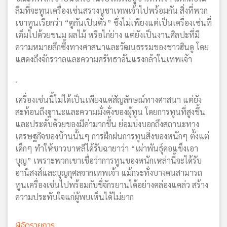
ลืมที่จะทูนเครื่องเซ่นสรวงบูชาเทพเจ้าไปพร้อมกัน สิ่งที่พวก
เขาทูนเรียกว่า “ตูกันเปินตัร” ซึ่งไม่เพียงแต่เป็นเครื่องเซ่นที่
เต็มไปด้วยขนม ผลไม้ หรือไก่ย่าง แต่ยังเป็นงานศิลปะที่มี
ความหมายลึกซึ้งทางศาสนาและวัฒนธรรมของชาวฮินดู โดย
แสดงถึงจักรวาลและความศรัทธาอันแรงกล้าในเทพเจ้า
.
เครื่องเซ่นนี้ไม่ได้เป็นเพียงแค่สัญลักษณ์ทางศาสนา แต่ยัง
สะท้อนถึงฐานะและความมั่งคั่งของผู้ทูน โดยการทูนที่สูงขึ้น
และประดับด้วยของมีค่ามากขึ้น ย่อมบ่งบอกถึงสถานะทาง
เศรษฐกิจของบ้านนั้นๆ การฝึกฝนการทูนสิ่งของหนักๆ ตั้งแต่
เด็กๆ ทำให้ชาวบาหลีได้รับฉายาว่า “เผ่าพันธุ์คอแข็งเอา
บุญ” เพราะพวกเขาเชื่อว่าการทูนของหนักเหล่านี้จะได้รับ
อานิสงส์และบุญกุศลจากเทพเจ้า แม้กระทั่งบางคนสามารถ
ทูนเครื่องเซ่นไปพร้อมกับขี่จักรยานได้อย่างคล่องแคล่ว สร้าง
ความประทับใจแก่ผู้พบเห็นได้ไม่ยาก
ผู้จัดรายการ