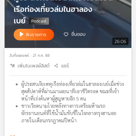
เรือท่องเที่ยวล่มในฮาลอง
เครือ
ข่าย
เบย์
วิทยุ
ไทย
พี
ชื่นชอบ
ฟังรายการ
บี
26:06
เอส
วันที่เผยแพร่ : 21 ก.ค. 68
เพิ่มในเพลย์ลิสต์
แชร์
แผนที่
วิทยุ
เครือ
ผู้ประสบภัยเหตุเรือท่องเที่ยวล่มในฮาลองเบย์เมื่อช่วง
ข่าย
สุดสัปดาห์ที่ผ่านมาเผยนาทีเอาชีวิตรอด ขณะที่เจ้า
หน้าที่เร่งค้นหาผู้สูญหายอีก 5 คน
ชาวเวียดนามโวยหลังทางการเตรียมห้ามรถ
จักรยานยนต์ที่ใช้น้ำมันขับขี่ในใจกลางกรุงฮานอย
ภายในเดือนกรกฎาคมปีหน้า