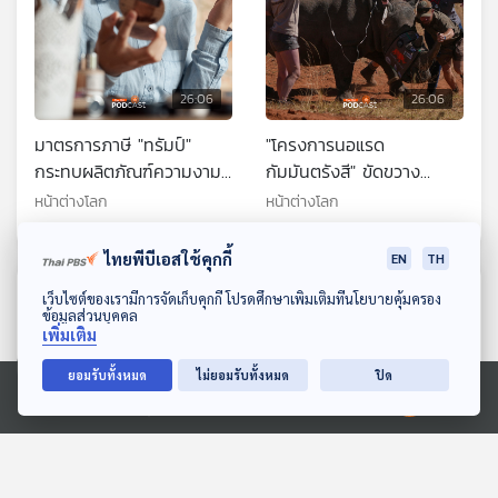
26:06
26:06
มาตรการภาษี "ทรัมป์"
"โครงการนอแรด
กระทบผลิตภัณฑ์ความงาม
กัมมันตรังสี" ขัดขวาง
เกาหลีใต้
ลักลอบล่าสัตว์
หน้าต่างโลก
หน้าต่างโลก
ไทยพีบีเอสใช้คุกกี้
EN
TH
ตอนที่เกี่ยวข้อง
ดาวน์โหลด Thai PBS Podcast Application
เว็บไซต์ของเรามีการจัดเก็บคุกกี้ โปรดศึกษาเพิ่มเติมที่นโยบายคุ้มครอง
ข้อมูลส่วนบุคคล
เพิ่มเติม
ยอมรับทั้งหมด
ไม่ยอมรับทั้งหมด
ปิด
Ⓒ 2020 องค์การกระจายเสียงและแพร่ภาพสาธารณะแห่งประเทศไทย
26:06
26:06