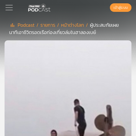
เข้าสู่ระบบ
Podcast /
รายการ /
หน้าต่างโลก /
ผู้ประสบภัยเผย
นาทีเอาชีวิตรอดเรือท่องเที่ยวล่มในฮาลองเบย์
Podcast
เพล
ย์
ลิ
สต์
แนะนำ
เพล
ย์
ลิ
สต์
ของ