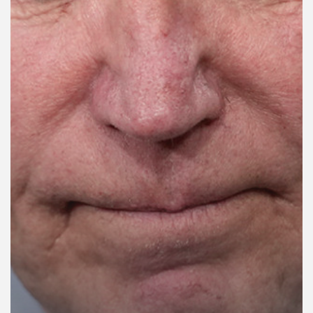
คุณ
เพลง
บทความ
ข่าว
และ
กิจกรรม
เกี่ยว
กับ
เรา