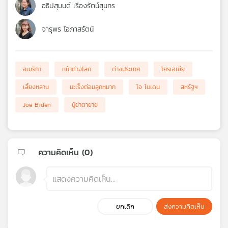
อธิปสุมนต์ เรืองรัตน์สุนทร
จารุพร โอภาสรัตน์
อเมริกา
หน้าต่างโลก
ต่างประเทศ
โครเอเชีย
เลี้ยงหลาน
มะเร็งต่อมลูกหมาก
โจ ไบเดน
สหรัฐฯ
Joe Biden
ปู่ย่าตายาย
ความคิดเห็น (
0
)
ยกเลิก
ส่งความคิดเห็น