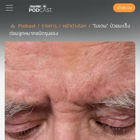
เข้าสู่ระบบ
Podcast /
รายการ /
หน้าต่างโลก /
"ไบเดน" ป่วยมะเร็ง
ต่อมลูกหมากชนิดรุนแรง
Podcast
เพล
ย์
ลิ
สต์
แนะนำ
เพล
ย์
ลิ
สต์
ของ