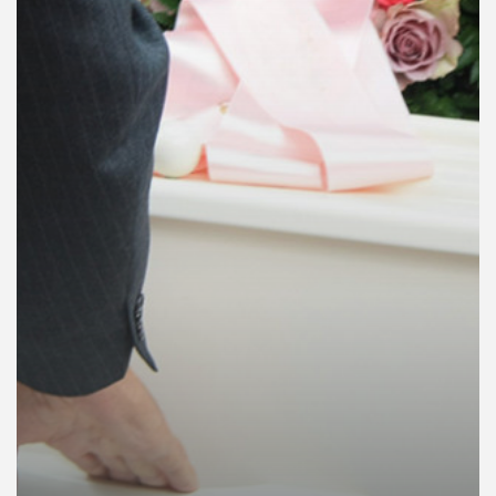
คุณ
เพลง
บทความ
ข่าว
และ
กิจกรรม
เกี่ยว
กับ
เรา