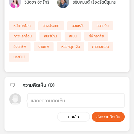
วินิจฐา จิตร์กรี
อธิปสุมนต์ เรืองรัตน์สุนทร
หน้าต่างโลก
ต่างประเทศ
นอนหลับ
สนามบิน
ภาวะโลกร้อน
คนไร้บ้าน
สเปน
ที่พักอาศัย
มิจฉาชีพ
งานศพ
หลอกดูดเงิน
ถ่ายทอดสด
ปลานีโม่
ความคิดเห็น (
0
)
ยกเลิก
ส่งความคิดเห็น