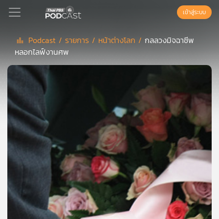
เข้าสู่ระบบ
Podcast /
รายการ /
หน้าต่างโลก /
กลลวงมิจฉาชีพ
หลอกไลฟ์งานศพ
Podcast
เพล
ย์
ลิ
สต์
แนะนำ
เพล
ย์
ลิ
สต์
ของ