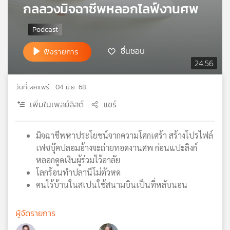
กลลวงมิจฉาชีพหลอกไลฟ์งานศพ
เครือ
ข่าย
วิทยุ
ไทย
ชื่นชอบ
ฟังรายการ
พี
24:56
บี
เอส
วันที่เผยแพร่ : 04 มิ.ย. 68
เพิ่มในเพลย์ลิสต์
แชร์
แผนที่
วิทยุ
มิจฉาชีพหาประโยชน์จากความโศกเศร้า สร้างโปรไฟล์
เครือ
เฟซบุ๊คปลอมอ้างจะถ่ายทอดงานศพ ก่อนแปะลิงก์
ข่าย
หลอกดูดเงินผู้ร่วมไว้อาลัย
โลกร้อนทำปลานีโม่ตัวหด
คนไร้บ้านในสเปนใช้สนามบินเป็นที่หลับนอน
ผู้จัดรายการ