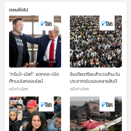
ตอนถัดไป
24:56
24:56
"ทรัมป์-มัสก์" แตกคอ-เปิด
อินเดียเตรียมสำรวจสำมะโน
ศึกบนโลกออนไลน์
ประชากรในรอบหลายสิบปี
หน้าต่างโลก
หน้าต่างโลก