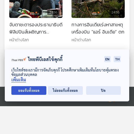
24:56
24:56
จับตาชะตารองประธานาธิบดี
ทางการอินเดียเร่งหาสาเหตุ
ฟิลิปปินส์เผชิญการ
เครื่องบิน "แอร์ อินเดีย" ตก
ถอดถอน
หน้าต่างโลก
หน้าต่างโลก
ไทยพีบีเอสใช้คุกกี้
EN
TH
ตอนที่เกี่ยวข้อง
ดาวน์โหลด Thai PBS Podcast Application
เว็บไซต์ของเรามีการจัดเก็บคุกกี้ โปรดศึกษาเพิ่มเติมที่นโยบายคุ้มครอง
ข้อมูลส่วนบุคคล
เพิ่มเติม
ยอมรับทั้งหมด
ไม่ยอมรับทั้งหมด
ปิด
Ⓒ 2020 องค์การกระจายเสียงและแพร่ภาพสาธารณะแห่งประเทศไทย
24:56
24:56
"ทรัมป์" เยือนจีน ปลุก
ขุดหลักฐานชี้รัสเซียวางยา