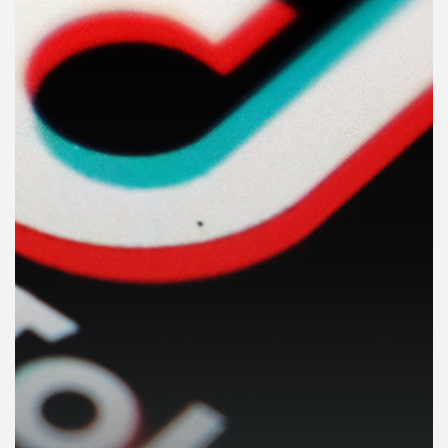
คุณ
เพลง
บทความ
ข่าว
และ
กิจกรรม
เกี่ยว
กับ
เรา