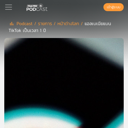
เข้าสู่ระบบ
Podcast /
รายการ /
หน้าต่างโลก /
แอลเบเนียแบน
TikTok เป็นเวลา 1 ปี
Podcast
เพล
ย์
ลิ
สต์
แนะนำ
เพล
ย์
ลิ
สต์
ของ