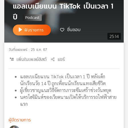
แอลเบเนียแบน TikTok เป็นเวลา 1
เครือ
ข่าย
ปี
วิทยุ
ไทย
ชื่นชอบ
ฟังรายการ
พี
25:14
บี
เอส
วันที่เผยแพร่ : 25 ธ.ค. 67
เพิ่มในเพลย์ลิสต์
แชร์
แผนที่
วิทยุ
แอลเบเนียแบน TikTok เป็นเวลา 1 ปี หลังเด็ก
เครือ
นักเรียนวัย 14 ปี ถูกเพื่อนนักเรียนแทงเสียชีวิต
ข่าย
ผู้เชี่ยวชาญแนะวิธีจัดการภาวะซึมเศร้าช่วงวันหยุด
นครโฮจิมินห์ของเวียดนามเปิดให้บริการรถไฟฟ้าสาย
แรก
ผู้จัดรายการ