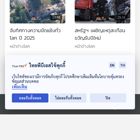
25:14
25:14
จับทิศทางความขัดแย้งทั่ว
สหรัฐฯ เผชิญเหตุสะเทือน
โลก ปี 2025
ขวัญรับปีใหม่
หน้าต่างโลก
หน้าต่างโลก
ไทยพีบีเอสใช้คุกกี้
EN
TH
ตอนที่เกี่ยวข้อง
ดาวน์โหลด Thai PBS Podcast Application
เว็บไซต์ของเรามีการจัดเก็บคุกกี้ โปรดศึกษาเพิ่มเติมที่นโยบายคุ้มครอง
ข้อมูลส่วนบุคคล
เพิ่มเติม
ยอมรับทั้งหมด
ไม่ยอมรับทั้งหมด
ปิด
Ⓒ 2020 องค์การกระจายเสียงและแพร่ภาพสาธารณะแห่งประเทศไทย
25:14
25:14