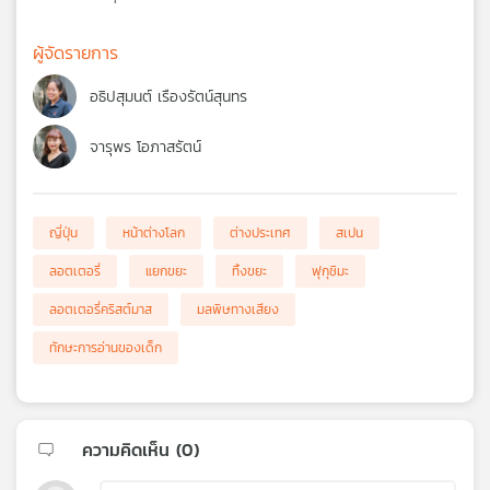
ผู้จัดรายการ
อธิปสุมนต์ เรืองรัตน์สุนทร
จารุพร โอภาสรัตน์
ญี่ปุ่น
หน้าต่างโลก
ต่างประเทศ
สเปน
ลอตเตอรี่
แยกขยะ
ทิ้งขยะ
ฟุกุชิมะ
ลอตเตอรี่คริสต์มาส
มลพิษทางเสียง
ทักษะการอ่านของเด็ก
ความคิดเห็น (
0
)