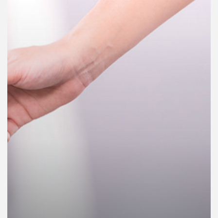
คุณ
เพลง
บทความ
ข่าว
และ
กิจกรรม
เกี่ยว
กับ
เรา