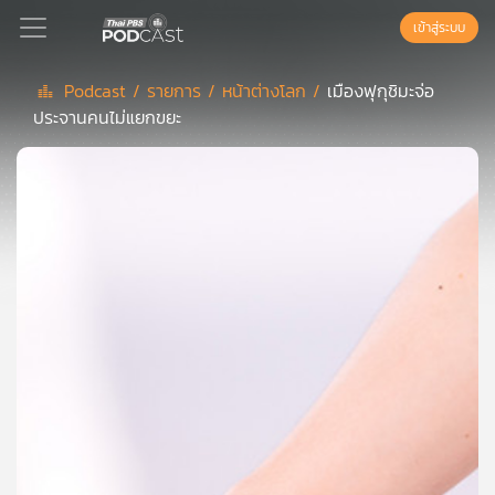
เข้าสู่ระบบ
Podcast /
รายการ /
หน้าต่างโลก /
เมืองฟุกุชิมะจ่อ
ประจานคนไม่แยกขยะ
Podcast
เพล
ย์
ลิ
สต์
แนะนำ
เพล
ย์
ลิ
สต์
ของ