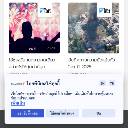
25:29
25:29
ใช้ช่วงวันหยุดยาวคนเดียว
จับทิศทางความขัดแย้งทั่ว
อย่างไรให้คุ้มค่าที่สุด
โลก ปี 2025
หน้าต่างโลก
หน้าต่างโลก
ไทยพีบีเอสใช้คุกกี้
EN
TH
ดาวน์โหลด Thai PBS Podcast Application
เว็บไซต์ของเรามีการจัดเก็บคุกกี้ โปรดศึกษาเพิ่มเติมที่นโยบายคุ้มครอง
ตอนที่เกี่ยวข้อง
ข้อมูลส่วนบุคคล
เพิ่มเติม
ยอมรับทั้งหมด
ไม่ยอมรับทั้งหมด
ปิด
Ⓒ 2020 องค์การกระจายเสียงและแพร่ภาพสาธารณะแห่งประเทศไทย