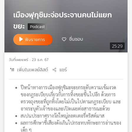
เครือ
เมืองฟุกุชิมะจ่อประจานคนไม่แยก
ข่าย
วิทยุ
ขยะ
ไทย
พี
ชื่นชอบ
บี
ฟังรายการ
เอส
25:29
วันที่เผยแพร่ : 23 ธ.ค. 67
แผนที่
เพิ่มในเพลย์ลิสต์
แชร์
วิทยุ
เครือ
ข่าย
ปีหน้าทางการเมืองฟุกุชิมะจะยกระดับความเข้มงวด
ของกฎระเบียบเกี่ยวกับการทิ้งขยะขึ้นไปอีก ด้วยการ
ตรวจถุงขยะที่ถูกทิ้งโดยไม่เป็นไปตามกฎระเบียบ และ
อาจระบุตัวเจ้าของและเปิดเผยต่อสาธารณะด้วย
สเปนประกาศรางวัลใหญ่ลอตเตอรี่คริสต์มาส
ผลการศึกษาชี้เสียงดังเกินไปกระทบทักษะการอ่านของ
เด็ก ๆ