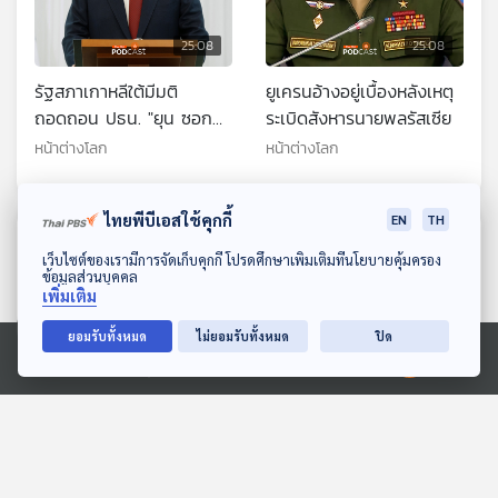
25:08
25:08
รัฐสภาเกาหลีใต้มีมติ
ยูเครนอ้างอยู่เบื้องหลังเหตุ
ถอดถอน ปธน. "ยุน ซอก
ระเบิดสังหารนายพลรัสเซีย
ยอล" ออกจากตำแหน่ง
หน้าต่างโลก
หน้าต่างโลก
ไทยพีบีเอสใช้คุกกี้
EN
TH
ตอนที่เกี่ยวข้อง
ดาวน์โหลด Thai PBS Podcast Application
เว็บไซต์ของเรามีการจัดเก็บคุกกี้ โปรดศึกษาเพิ่มเติมที่นโยบายคุ้มครอง
ข้อมูลส่วนบุคคล
เพิ่มเติม
ยอมรับทั้งหมด
ไม่ยอมรับทั้งหมด
ปิด
Ⓒ 2020 องค์การกระจายเสียงและแพร่ภาพสาธารณะแห่งประเทศไทย
25:08
25:08
สงครามอิหร่านจุดไฟวิกฤต
จริงหรือไม่? ลดน้ำหนักไม่