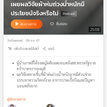
เผยผลวิจัยผ้าห่มถ่วงน้ำหนักมี
เครือ
ข่าย
ประโยชน์จริงหรือไม่
วิทยุ
ไทย
ชื่นชอบ
ฟังรายการ
พี
25:08
บี
เอส
วันที่เผยแพร่ : 09 ธ.ค. 67
เพิ่มในเพลย์ลิสต์
แชร์
แผนที่
วิทยุ
ผู้นำเกาหลีใต้รอดญัตติถอดถอนหลังสส.พรรครัฐบาล
เครือ
คว่ำบาตรการลงมติ
ข่าย
ผลวิจัยหลายชิ้นชี้ผ้าห่มถ่วงน้ำหนักอาจมีส่วนช่วย
บรรเทาความวิตกกังวล อาการปวดเรื้อรังและปัญหา
นอนหลับยาก
ผู้จัดรายการ