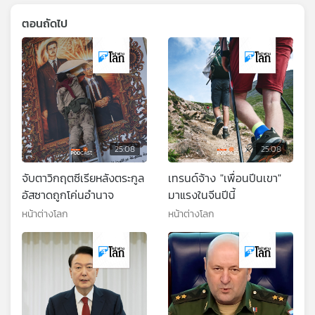
ตอนถัดไป
25:08
25:08
จับตาวิกฤตซีเรียหลังตระกูล
เทรนด์จ้าง "เพื่อนปีนเขา"
อัสซาดถูกโค่นอำนาจ
มาแรงในจีนปีนี้
หน้าต่างโลก
หน้าต่างโลก