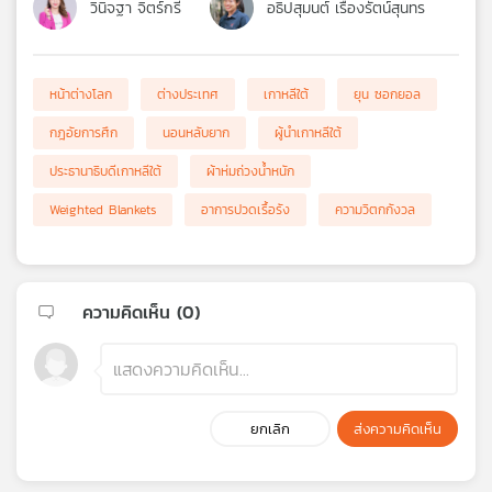
วินิจฐา จิตร์กรี
อธิปสุมนต์ เรืองรัตน์สุนทร
หน้าต่างโลก
ต่างประเทศ
เกาหลีใต้
ยุน ซอกยอล
กฎอัยการศึก
นอนหลับยาก
ผู้นำเกาหลีใต้
ประธานาธิบดีเกาหลีใต้
ผ้าห่มถ่วงน้ำหนัก
Weighted Blankets
อาการปวดเรื้อรัง
ความวิตกกังวล
ความคิดเห็น (
0
)
ยกเลิก
ส่งความคิดเห็น