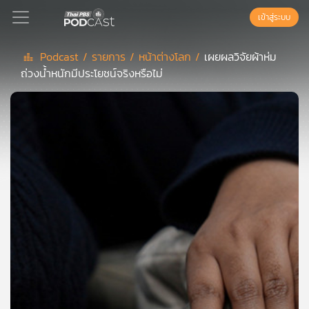
เข้าสู่ระบบ
Podcast /
รายการ /
หน้าต่างโลก /
เผยผลวิจัยผ้าห่ม
ถ่วงน้ำหนักมีประโยชน์จริงหรือไม่
Podcast
เพล
ย์
ลิ
สต์
แนะนำ
เพล
ย์
ลิ
สต์
ของ