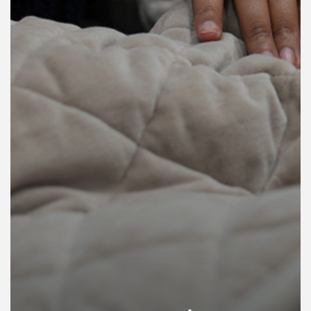
คุณ
เพลง
บทความ
ข่าว
และ
กิจกรรม
เกี่ยว
กับ
เรา