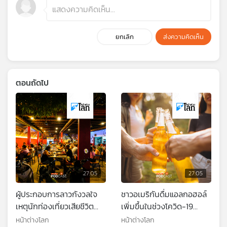
ยกเลิก
ส่งความคิดเห็น
ตอนถัดไป
27:05
27:05
ผู้ประกอบการลาวกังวลใจ
ชาวอเมริกันดื่มแอลกอฮอล์
เหตุนักท่องเที่ยวเสียชีวิต
เพิ่มขึ้นในช่วงโควิด-19
หลังดื่มเหล้าเถื่อน
ระบาดและตัวเลขยังคงสูงอยู่
หน้าต่างโลก
หน้าต่างโลก