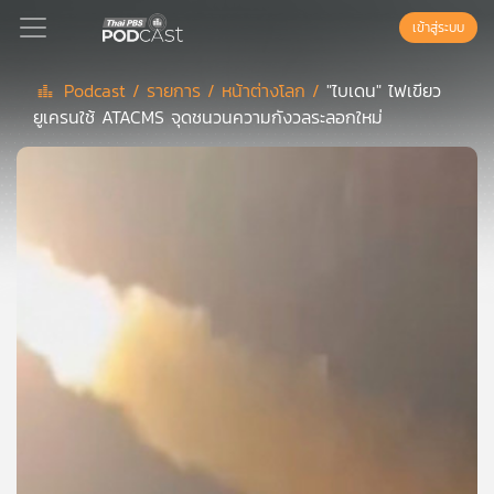
เข้าสู่ระบบ
Podcast /
รายการ /
หน้าต่างโลก /
"ไบเดน" ไฟเขียว
ยูเครนใช้ ATACMS จุดชนวนความกังวลระลอกใหม่
Podcast
เพล
ย์
ลิ
สต์
แนะนำ
เพล
ย์
ลิ
สต์
ของ