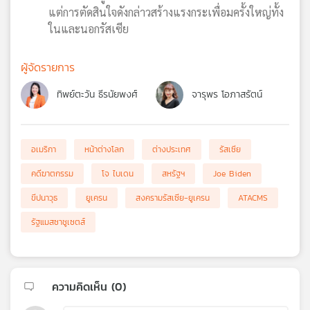
แต่การตัดสินใจดังกล่าวสร้างแรงกระเพื่อมครั้งใหญ่ทั้ง
ในและนอกรัสเซีย
ผู้จัดรายการ
ทิพย์ตะวัน ธีรนัยพงศ์
จารุพร โอภาสรัตน์
อเมริกา
หน้าต่างโลก
ต่างประเทศ
รัสเซีย
คดีฆาตกรรม
โจ ไบเดน
สหรัฐฯ
Joe Biden
ขีปนาวุธ
ยูเครน
สงครามรัสเซีย-ยูเครน
ATACMS
รัฐแมสซาชูเซตส์
ความคิดเห็น (
0
)