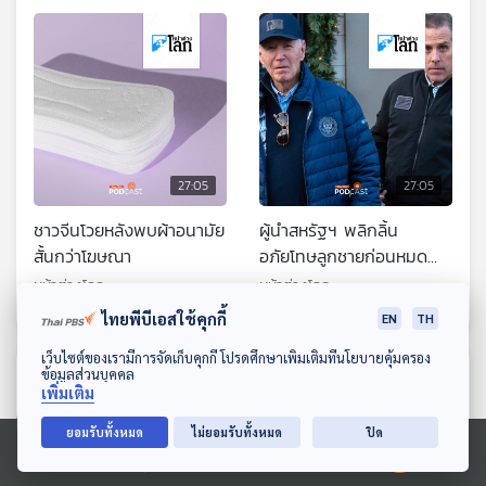
27:05
27:05
ชาวจีนโวยหลังพบผ้าอนามัย
ผู้นำสหรัฐฯ พลิกลิ้น
สั้นกว่าโฆษณา
อภัยโทษลูกชายก่อนหมด
วาระ
หน้าต่างโลก
หน้าต่างโลก
ไทยพีบีเอสใช้คุกกี้
EN
TH
ดาวน์โหลด Thai PBS Podcast Application
เว็บไซต์ของเรามีการจัดเก็บคุกกี้ โปรดศึกษาเพิ่มเติมที่นโยบายคุ้มครอง
ตอนที่เกี่ยวข้อง
ข้อมูลส่วนบุคคล
เพิ่มเติม
ยอมรับทั้งหมด
ไม่ยอมรับทั้งหมด
ปิด
Ⓒ 2020 องค์การกระจายเสียงและแพร่ภาพสาธารณะแห่งประเทศไทย