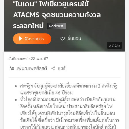
"ไบเดน" ไฟเขียวยูเครนใช้
เครือ
ATACMS จุดชนวนความกังวล
ข่าย
วิทยุ
ระลอกใหม่
ไทย
พี
บี
ชื่นชอบ
ฟังรายการ
เอส
27:05
วันที่เผยแพร่ : 22 พ.ย. 67
แผนที่
เพิ่มในเพลย์ลิสต์
แชร์
วิทยุ
เครือ
ข่าย
สหรัฐฯ จับกุมผู้ต้องสงสัยเอี่ยวคดีฆาตกรรม 2 ศพในรัฐ
แมสซาชูเซตส์เมื่อ 46 ปีก่อน
ทั่วโลกจับตามองสมรภูมิสู้รบระหว่างรัสเซียกับยูเครน
อีกครั้ง หลังจากโจ ไบเดน ประธานาธิบดีสหรัฐฯ ไฟ
เขียวให้ยูเครนยิงขีปนาวุธโจมตีลึกเข้าไปในดินแดน
รัสเซียได้ ซึ่งเชื่อว่า มีเป้าหมายเพื่อเพิ่มแต้มต่อในการ
เจรจาให้กับยูเครน ก่อนการกลับมาของโดนัลด์ ทรัมป์