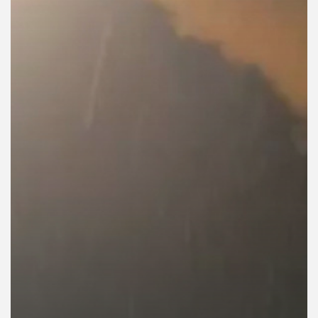
คุณ
เพลง
บทความ
ข่าว
และ
กิจกรรม
เกี่ยว
กับ
เรา