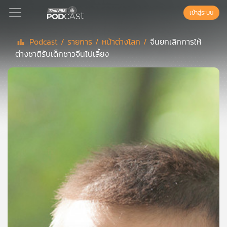
เข้าสู่ระบบ
Podcast /
รายการ /
หน้าต่างโลก /
จีนยกเลิกการให้
ต่างชาติรับเด็กชาวจีนไปเลี้ยง
Podcast
เพล
ย์
ลิ
สต์
แนะนำ
เพล
ย์
ลิ
สต์
ของ