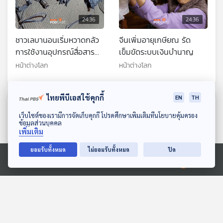
24:36
24:36
ชาวเลบานอนเริ่มหวาดกลัว
จีนเพิ่มอายุเกษียณ รัด
การใช้งานอุปกรณ์สื่อสาร
เข็มขัดระบบเงินบำนาญ
หลังเกิดเหตุระเบิด 2 ระลอก
หน้าต่างโลก
หน้าต่างโลก
ไทยพีบีเอสใช้คุกกี้
EN
TH
ตอนที่เกี่ยวข้อง
ดาวน์โหลด Thai PBS Podcast Application
เว็บไซต์ของเรามีการจัดเก็บคุกกี้ โปรดศึกษาเพิ่มเติมที่นโยบายคุ้มครอง
ข้อมูลส่วนบุคคล
เพิ่มเติม
ยอมรับทั้งหมด
ไม่ยอมรับทั้งหมด
ปิด
Ⓒ 2020 องค์การกระจายเสียงและแพร่ภาพสาธารณะแห่งประเทศไทย
24:36
24:36
สเปนจับโจรขโมยเก้าอี้กว่า
เปิดแฟ้มคดีเอปสตีนสะเทือน