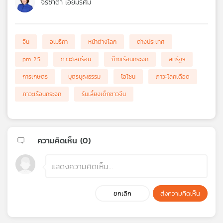
จีรชาตา เอี่ยมรัศมี
จีน
อเมริกา
หน้าต่างโลก
ต่างประเทศ
pm 2.5
ภาวะโลกร้อน
ก๊าซเรือนกระจก
สหรัฐฯ
การเกษตร
บุตรบุญธรรม
โอโซน
ภาวะโลกเดือด
ภาวะเรือนกระจก
รับเลี้ยงเด็กชาวจีน
ความคิดเห็น (
0
)
ยกเลิก
ส่งความคิดเห็น