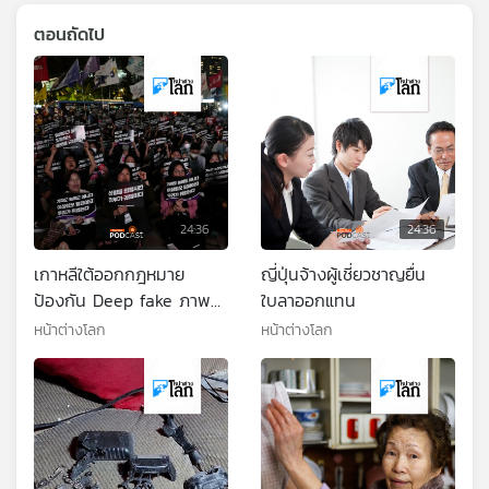
ตอนถัดไป
24:36
24:36
เกาหลีใต้ออกกฎหมาย
ญี่ปุ่นจ้างผู้เชี่ยวชาญยื่น
ป้องกัน Deep fake ภาพ
ใบลาออกแทน
อนาจาร
หน้าต่างโลก
หน้าต่างโลก