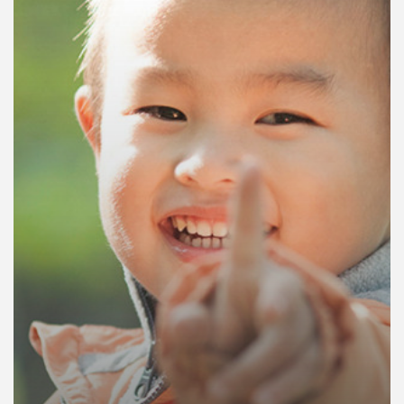
คุณ
เพลง
บทความ
ข่าว
และ
กิจกรรม
เกี่ยว
กับ
เรา