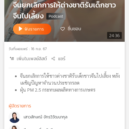
จีนยกเลิกการให้ต่างชาติรับเด็กชาว
เครือ
ข่าย
จีนไปเลี้ยง
วิทยุ
ไทย
ชื่นชอบ
ฟังรายการ
พี
24:36
บี
เอส
วันที่เผยแพร่ : 16 ก.ย. 67
เพิ่มในเพลย์ลิสต์
แชร์
แผนที่
วิทยุ
จีนยกเลิกการให้ชาวต่างชาติรับเด็กชาวจีนไปเลี้ยง หลัง
เครือ
เผชิญปัญหาจำนวนประชากรลด
ข่าย
ฝุ่น PM 2.5 กระทบผลผลิตทางการเกษตร
ผู้จัดรายการ
เสาวลักษณ์ จักรวิวัฒนากุล