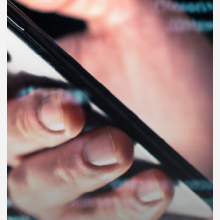
คุณ
เพลง
บทความ
ข่าว
และ
กิจกรรม
เกี่ยว
กับ
เรา