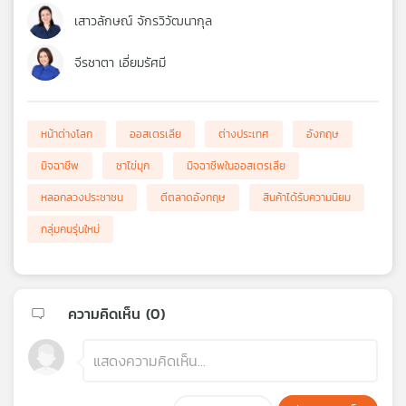
เสาวลักษณ์ จักรวิวัฒนากุล
จีรชาตา เอี่ยมรัศมี
หน้าต่างโลก
ออสเตรเลีย
ต่างประเทศ
อังกฤษ
มิจฉาชีพ
ชาไข่มุก
มิจฉาชีพในออสเตรเลีย
หลอกลวงประชาชน
ตีตลาดอังกฤษ
สินค้าได้รับความนิยม
กลุ่มคนรุ่นใหม่
ความคิดเห็น (
0
)