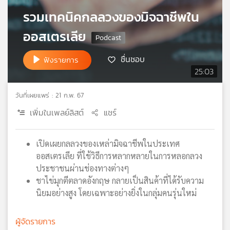
เครือ
รวมเทคนิคกลลวงของมิจฉาชีพใน
ข่าย
ออสเตรเลีย
วิทยุ
ไทย
พี
ชื่นชอบ
ฟังรายการ
บี
25:03
เอส
วันที่เผยแพร่ : 21 ก.พ. 67
เพิ่มในเพลย์ลิสต์
แชร์
แผนที่
วิทยุ
เครือ
เปิดเผยกลลวงของเหล่ามิจฉาชีพในประเทศ
ข่าย
ออสเตรเลีย ที่ใช้วิธีการหลากหลายในการหลอกลวง
ประชาชนผ่านช่องทางต่างๆ
ชาไข่มุกตีตลาดอังกฤษ กลายเป็นสินค้าที่ได้รับความ
นิยมอย่างสูง โดยเฉพาะอย่างยิ่งในกลุ่มคนรุ่นใหม่
ผู้จัดรายการ