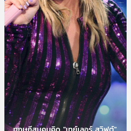
คุณ
เพลง
บทความ
ข่าว
และ
กิจกรรม
เกี่ยว
กับ
เรา
ทฤษฏีสมคบคิด "เทย์เลอร์ สวิฟต์"