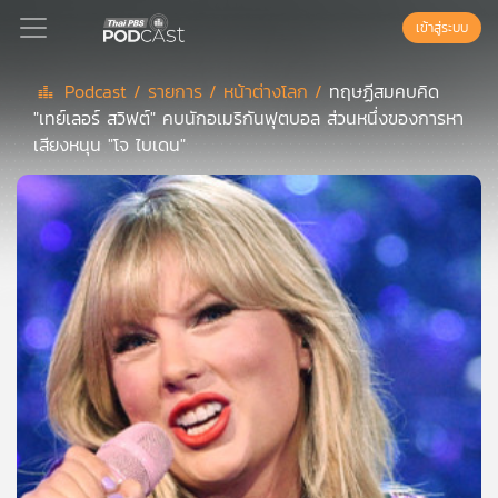
เข้าสู่ระบบ
Podcast /
รายการ /
หน้าต่างโลก /
ทฤษฏีสมคบคิด
"เทย์เลอร์ สวิฟต์" คบนักอเมริกันฟุตบอล ส่วนหนึ่งของการหา
Podcast
เสียงหนุน "โจ ไบเดน"
เพล
ย์
ลิ
สต์
แนะนำ
เพล
ย์
ลิ
สต์
ของ