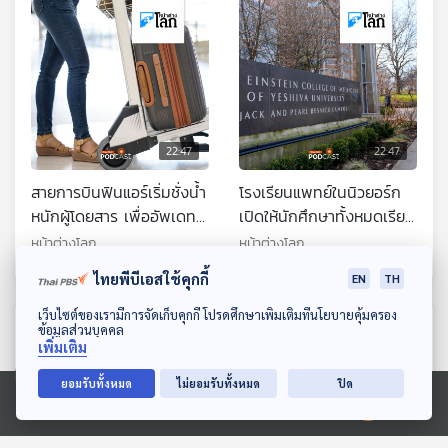
22:47
22:47
สายการบินฟินแอร์เริ่มชั่งน้ำ
โรงเรียนแพทย์ในนิวยอร์ก
หนักผู้โดยสาร เพื่ออัพเดท
เปิดให้นักศึกษาทั้งหมดเรียน
ข้อมูลด้านความปลอดภัย
ฟรี หลังได้เงินบริจาค
หน้าต่างโลก
หน้าต่างโลก
ทางการบิน
1,000 ล้านดอลลาร์สหรัฐฯ
ไทยพีบีเอสใช้คุกกี้
EN
TH
ดาวน์โหลด Thai PBS Podcast Application
เว็บไซต์ของเรามีการจัดเก็บคุกกี้ โปรดศึกษาเพิ่มเติมที่นโยบายคุ้มครอง
ตอนที่เกี่ยวข้อง
ข้อมูลส่วนบุคคล
เพิ่มเติม
ยอมรับทั้งหมด
ไม่ยอมรับทั้งหมด
ปิด
Ⓒ 2020 องค์การกระจายเสียงและแพร่ภาพสาธารณะแห่งประเทศไทย