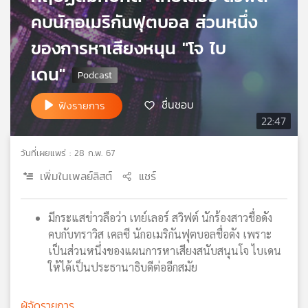
เครือ
คบนักอเมริกันฟุตบอล ส่วนหนึ่ง
ข่าย
ของการหาเสียงหนุน "โจ ไบ
วิทยุ
ไทย
เดน"
พี
บี
ชื่นชอบ
ฟังรายการ
เอส
22:47
วันที่เผยแพร่ : 28 ก.พ. 67
แผนที่
วิทยุ
เพิ่มในเพลย์ลิสต์
แชร์
เครือ
ข่าย
มีกระแสข่าวลือว่า เทย์เลอร์ สวิฟต์ นักร้องสาวชื่อดัง
คบกับทราวิส เคลซี นักอเมริกันฟุตบอลชื่อดัง เพราะ
เป็นส่วนหนึ่งของแผนการหาเสียงสนับสนุนโจ ไบเดน
ให้ได้เป็นประธานาธิบดีต่ออีกสมัย
ผู้จัดรายการ