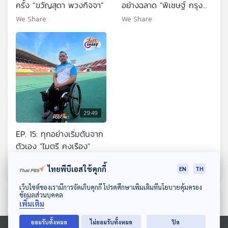
ครั้ง “ขวัญสุดา พวงกิจจา”
อย่างฉลาด "พิเชษฐ์ กรุง
เกตุ"
We Share
We Share
29:49
EP. 15: ทุกอย่างเริ่มต้นจาก
ตัวเอง "ไมตรี คงเรือง"
We Share
ไทยพีบีเอสใช้คุกกี้
EN
TH
ดาวน์โหลด Thai PBS Podcast Application
เว็บไซต์ของเรามีการจัดเก็บคุกกี้ โปรดศึกษาเพิ่มเติมที่นโยบายคุ้มครอง
ข้อมูลส่วนบุคคล
ตอนที่เกี่ยวข้อง
เพิ่มเติม
ยอมรับทั้งหมด
ไม่ยอมรับทั้งหมด
ปิด