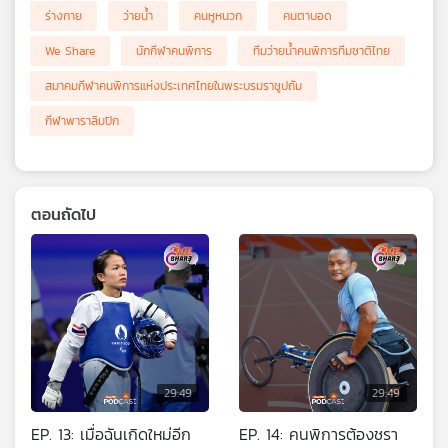
ร่างกาย
ว่ายน้ำ
คนหูหนวก
คนตาบอด
We Share
นักกีฬาคนพิการ
ทีมว่ายน้ำคนพิการทีมชาติไทย
สมาคมกีฬาคนพิการแห่งประเทศไทยในพระบรมราชูปถัม
กีฬาพาราลิมปิก
ตอนถัดไป
29:49
29:49
EP. 13: เมื่อฉันเกิดใหม่อีก
EP. 14: คนพิการต้องชรา