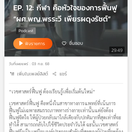
EP. 12: กีฬา คือหัวใจของการฟื้นฟู
เครือ
ข่าย
“ผศ.พญ.พรระวี เพียรผดุงรัชต์”
วิทยุ
ไทย
พี
บี
ชื่นชอบ
ฟังรายการ
เอส
29:49
วันที่เผยแพร่ : 03 ก.ย. 68
แผนที่
เพิ่มในเพลย์ลิสต์
แชร์
วิทยุ
เครือ
ข่าย
“เวชศาสตร์ฟื้นฟู ต้องเรียนรู้เพื่อเริ่มต้นใหม่”
เวชศาสตร์ฟื้นฟู คือหนึ่งในสาขาทางการแพทย์ที่เน้นการ
ฟื้นฟูไม่เฉพาะสมรรถภาพทางร่างกายเท่านั้นแต่ยังต้อง
ฟื้นฟูจิตใจ ให้ผู้ป่วยกลับมาใกล้เคียงกับปกติมากที่สุดเท่าที่จะ
ทำได้ สามารถกลับไปใช้ชีวิตประจำวันได้ ฉะนั้นเวชศาสตร์
ฟื้นฟูจึงเป็นเหมือนองค์ประกอบสำคัญที่สุดของผู้ป่วยที่จะต้อง