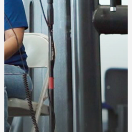
คุณ
เพลง
บทความ
ข่าว
และ
กิจกรรม
เกี่ยว
กับ
เรา