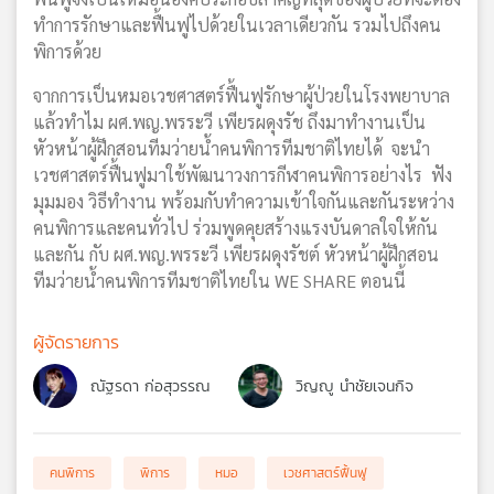
ทำการรักษาและฟื้นฟูไปด้วยในเวลาเดียวกัน รวมไปถึงคน
พิการด้วย
จากการเป็นหมอเวชศาสตร์ฟื้นฟูรักษาผู้ป่วยในโรงพยาบาล
แล้วทำไม ผศ.พญ.พรระวี เพียรผดุงรัช ถึงมาทำงานเป็น
หัวหน้าผู้ฝึกสอนทีมว่ายน้ำคนพิการทีมชาติไทยได้ จะนำ
เวชศาสตร์ฟื้นฟูมาใช้พัฒนาวงการกีฬาคนพิการอย่างไร ฟัง
มุมมอง วิธีทำงาน พร้อมกับทำความเข้าใจกันและกันระหว่าง
คนพิการและคนทั่วไป ร่วมพูดคุยสร้างแรงบันดาลใจให้กัน
และกัน กับ ผศ.พญ.พรระวี เพียรผดุงรัชต์ หัวหน้าผู้ฝึกสอน
ทีมว่ายน้ำคนพิการทีมชาติไทยใน WE SHARE ตอนนี้
ผู้จัดรายการ
ณัฐรดา ก่อสุวรรณ
วิญญู นำชัยเจนกิจ
คนพิการ
พิการ
หมอ
เวชศาสตร์ฟื้นฟู