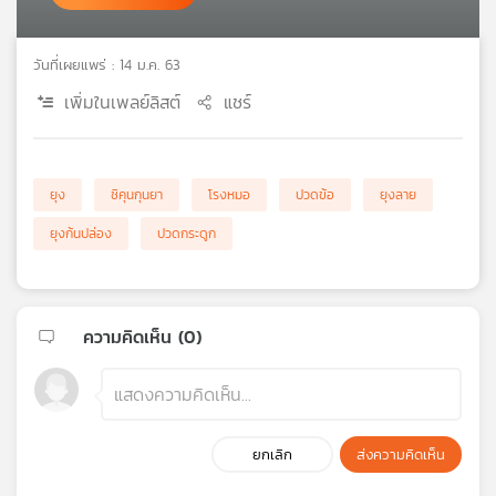
เครือ
ข่าย
วันที่เผยแพร่ : 14 ม.ค. 63
วิทยุ
ไทย
เพิ่มในเพลย์ลิสต์
แชร์
พี
บี
เอส
ยุง
ชิคุนกุนยา
โรงหมอ
ปวดข้อ
ยุงลาย
ยุงก้นปล่อง
ปวดกระดูก
แผนที่
วิทยุ
เครือ
ข่าย
ความคิดเห็น (
0
)
ยกเลิก
ส่งความคิดเห็น