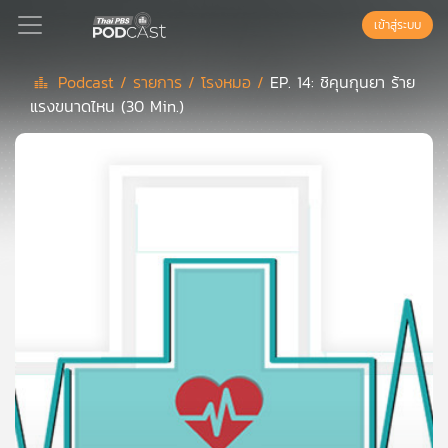
เข้าสู่ระบบ
Podcast /
รายการ /
โรงหมอ /
EP. 14: ชิคุนกุนยา ร้าย
แรงขนาดไหน (30 Min.)
Podcast
เพล
ย์
ลิ
สต์
แนะนำ
เพล
ย์
ลิ
สต์
ของ