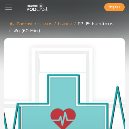
เข้าสู่ระบบ
Podcast /
รายการ /
โรงหมอ /
EP. 15: โรคกลัวการ
ทำฟัน (60 Min.)
Podcast
เพล
ย์
ลิ
สต์
แนะนำ
เพล
ย์
ลิ
สต์
ของ