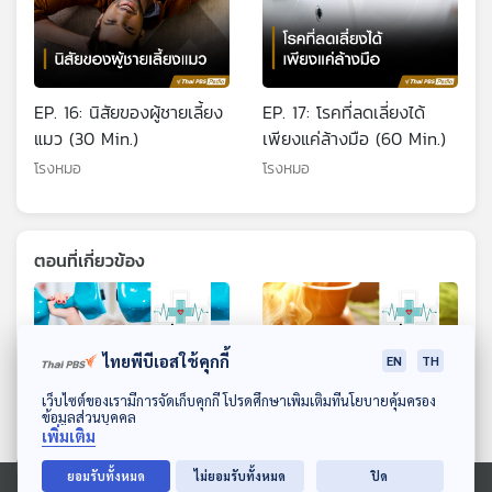
EP. 16: นิสัยของผู้ชายเลี้ยง
EP. 17: โรคที่ลดเลี่ยงได้
แมว (30 Min.)
เพียงแค่ล้างมือ (60 Min.)
โรงหมอ
โรงหมอ
ตอนที่เกี่ยวข้อง
ไทยพีบีเอสใช้คุกกี้
EN
TH
ดาวน์โหลด Thai PBS Podcast Application
เว็บไซต์ของเรามีการจัดเก็บคุกกี้ โปรดศึกษาเพิ่มเติมที่นโยบายคุ้มครอง
ข้อมูลส่วนบุคคล
เพิ่มเติม
ยอมรับทั้งหมด
ไม่ยอมรับทั้งหมด
ปิด