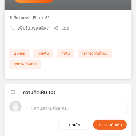
เครือ
ข่าย
วันที่เผยแพร่ : 15 ม.ค. 63
วิทยุ
ไทย
เพิ่มในเพลย์ลิสต์
แชร์
พี
บี
เอส
โรงหมอ
หมอฟัน
ทำฟัน
โรคกลัวการทำฟัน
สุขภาพช่องปาก
แผนที่
วิทยุ
เครือ
ข่าย
ความคิดเห็น (
0
)
ยกเลิก
ส่งความคิดเห็น