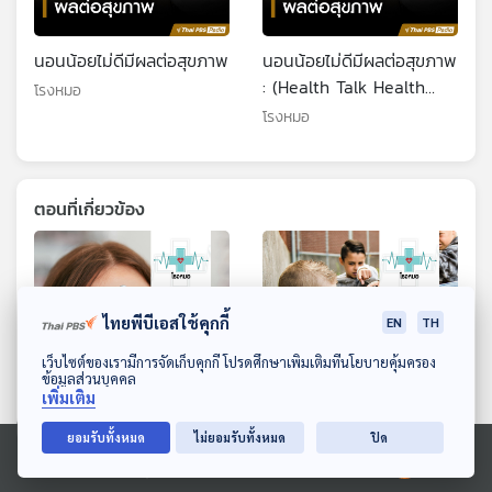
นอนน้อยไม่ดีมีผลต่อสุขภาพ
นอนน้อยไม่ดีมีผลต่อสุขภาพ
: (Health Talk Health
โรงหมอ
Tips)
โรงหมอ
ตอนที่เกี่ยวข้อง
ไทยพีบีเอสใช้คุกกี้
EN
TH
ดาวน์โหลด Thai PBS Podcast Application
เว็บไซต์ของเรามีการจัดเก็บคุกกี้ โปรดศึกษาเพิ่มเติมที่นโยบายคุ้มครอง
ข้อมูลส่วนบุคคล
เพิ่มเติม
ยอมรับทั้งหมด
ไม่ยอมรับทั้งหมด
ปิด
EP. 1225: ภาพขุ่นมัวมองไม่
EP. 1216: แค่แตกต่างไม่
ชัด สั้นยาวเอียง ปัญหา
เหมือนเพื่อน กลายเป็นเหยื่อ
Ⓒ 2020 องค์การกระจายเสียงและแพร่ภาพสาธารณะแห่งประเทศไทย