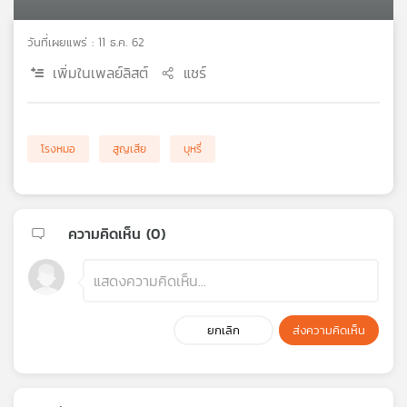
เครือ
ข่าย
วันที่เผยแพร่ : 11 ธ.ค. 62
วิทยุ
เพิ่มในเพลย์ลิสต์
แชร์
ไทย
พี
บี
เอส
โรงหมอ
สูญเสีย
บุหรี่
แผนที่
วิทยุ
ความคิดเห็น (
0
)
เครือ
ข่าย
ยกเลิก
ส่งความคิดเห็น