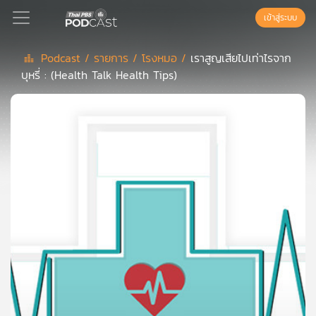
เข้าสู่ระบบ
Podcast /
รายการ /
โรงหมอ /
เราสูญเสียไปเท่าไรจาก
บุหรี่ : (Health Talk Health Tips)
Podcast
เพล
ย์
ลิ
สต์
แนะนำ
เพล
ย์
ลิ
สต์
ของ