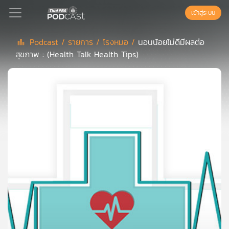
เข้าสู่ระบบ
Podcast /
รายการ /
โรงหมอ /
นอนน้อยไม่ดีมีผลต่อ
สุขภาพ : (Health Talk Health Tips)
Podcast
เพล
ย์
ลิ
สต์
แนะนำ
เพล
ย์
ลิ
สต์
ของ