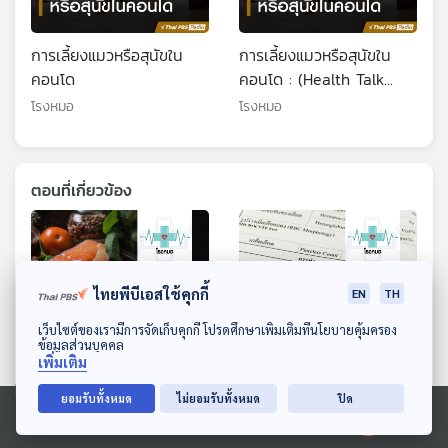
การเลี้ยงแมวหรือสุนัขใน
การเลี้ยงแมวหรือสุนัขใน
คอนโด
คอนโด : (Health Talk
Health Tips)
โรงหมอ
โรงหมอ
ตอนที่เกี่ยวข้อง
ไทยพีบีเอสใช้คุกกี้
EN
TH
ดาวน์โหลด Thai PBS Podcast Application
เว็บไซต์ของเรามีการจัดเก็บคุกกี้ โปรดศึกษาเพิ่มเติมที่นโยบายคุ้มครอง
ข้อมูลส่วนบุคคล
เพิ่มเติม
ยอมรับทั้งหมด
ไม่ยอมรับทั้งหมด
ปิด
EP. 1167: โปรตีน กล้ามเนื้อ
EP. 1162: ตัวเลขกับความ
ลดน้ำหนัก 3 สิ่งที่ขาดกันไม่
หมายที่ซ่อนเร้นจากผลตรวจ
Ⓒ 2020 องค์การกระจายเสียงและแพร่ภาพสาธารณะแห่งประเทศไทย