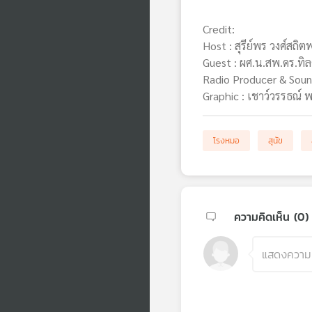
Credit:
Host : สุรีย์พร วงศ์สถิต
Guest : ผศ.น.สพ.ดร.ทิลดิส
Radio Producer & Sound
Graphic : เชาว์วรรธณ์ พ
โรงหมอ
สุนัข
ความคิดเห็น (
0
)