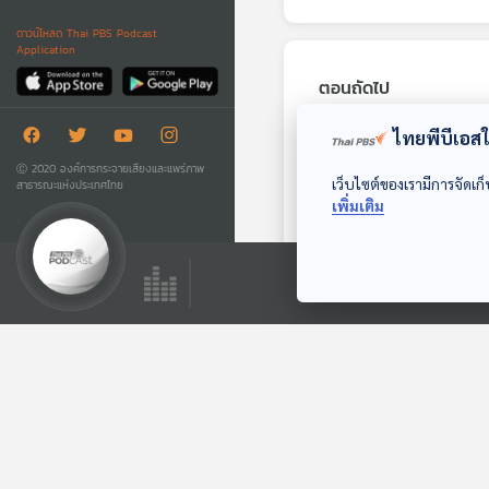
ดาวน์โหลด Thai PBS Podcast
Application
ตอนถัดไป
ไทยพีบีเอสใช
Ⓒ 2020 องค์การกระจายเสียงและแพร่ภาพ
เว็บไซต์ของเรามีการจัดเก็
สาธารณะแห่งประเทศไทย
เพิ่มเติม
โรคผิวหนังในสุนัข
ตอนที่ 2 : (Health
Talk Health Tips)
โรงหมอ
ตอนที่เกี่ยวข้อง