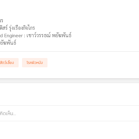
พร
ร์ รุ่งเรืองกิจไกร
 Engineer : เชาว์วรรธณ์ พยัฆพันธ์
ยัฆพันธ์
สัตว์เลี้ยง
โรคผิวหนัง