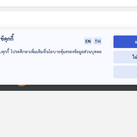
้คุกกี้
EN
TH
ย
บคุกกี้ โปรดศึกษาเพิ่มเติมที่นโยบายคุ้มครองข้อมูลส่วนบุคคล
ไม
ภัยมืดไมโครพลาสติก
ภัยมืดไมโครพลาสติก
เมื่อไหร่จะหยุดตั
00:00:00
00:00:00
ในอาหาร
ในอาหาร : (Health
โรงหมอ
Talk Health Tips)
โรงหมอ
โรงหมอ