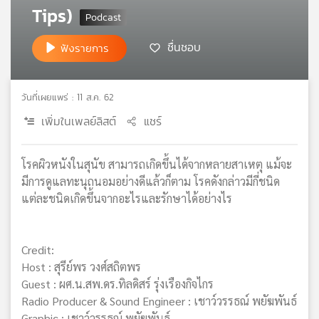
Tips)
เครือ
ข่าย
ชื่นชอบ
วิทยุ
ฟังรายการ
ไทย
พี
บี
วันที่เผยแพร่ : 11 ส.ค. 62
เอส
เพิ่มในเพลย์ลิสต์
แชร์
แผนที่
โรคผิวหนังในสุนัข สามารถเกิดขึ้นได้จากหลายสาเหตุ แม้จะ
วิทยุ
มีการดูแลทะนุถนอมอย่างดีแล้วก็ตาม โรคดังกล่าวมีกี่ชนิด
เครือ
แต่ละชนิดเกิดขึ้นจากอะไรและรักษาได้อย่างไร
ข่าย
Credit:
Host : สุรีย์พร วงศ์สถิตพร
Guest : ผศ.น.สพ.ดร.ทิลดิสร์ รุ่งเรืองกิจไกร
Radio Producer & Sound Engineer : เชาว์วรรธณ์ พยัฆพันธ์
Graphic : เชาว์วรรธณ์ พยัฆพันธ์