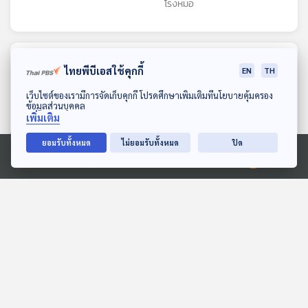
Tips)
โรงหมอ
ตอนที่เกี่ยวข้อง
ไทยพีบีเอสใช้คุกกี้
EN
TH
ดาวน์โหลด Thai PBS Podcast Application
เว็บไซต์ของเรามีการจัดเก็บคุกกี้ โปรดศึกษาเพิ่มเติมที่นโยบายคุ้มครอง
ข้อมูลส่วนบุคคล
เพิ่มเติม
ยอมรับทั้งหมด
ไม่ยอมรับทั้งหมด
ปิด
Ⓒ 2020 องค์การกระจายเสียงและแพร่ภาพสาธารณะแห่งประเทศไทย
BBC แฉโรงพยาบาลใน
EP. 1145: นิ่วในถุงน้ำดี ปวด
ปากีสถานต้นตอวิกฤต HIV
ร้าวทรมาน ไม่รักษาเสี่ยงติด
ระบาดในเด็ก
เชื้อตายได้
หน้าต่างโลก
โรงหมอ