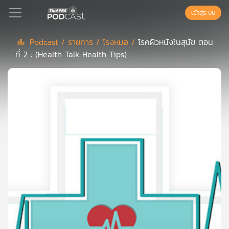
เข้าสู่ระบบ
Podcast /
รายการ /
โรงหมอ /
โรคผิวหนังในสุนัข ตอน
ที่ 2 : (Health Talk Health Tips)
Podcast
เพล
ย์
ลิ
สต์
แนะนำ
เพล
ย์
ลิ
สต์
ของ