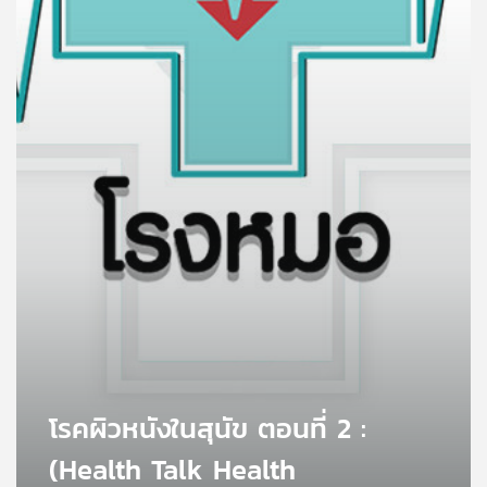
คุณ
เพลง
บทความ
ข่าว
และ
กิจกรรม
เกี่ยว
กับ
โรคผิวหนังในสุนัข ตอนที่ 2 :
เรา
(Health Talk Health