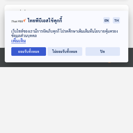
ตอนที่เกี่ยวข้อง
ไทยพีบีเอสใช้คุกกี้
EN
TH
ดาวน์โหลด Thai PBS Podcast Application
เว็บไซต์ของเรามีการจัดเก็บคุกกี้ โปรดศึกษาเพิ่มเติมที่นโยบายคุ้มครอง
ข้อมูลส่วนบุคคล
เพิ่มเติม
ยอมรับทั้งหมด
ไม่ยอมรับทั้งหมด
ปิด
Ⓒ 2020 องค์การกระจายเสียงและแพร่ภาพสาธารณะแห่งประเทศไทย
EP. 218: Scent up close |
EP. 230: ชั้นบนห้องสุดท้าย
มหาวิทยาลัยบูรพา
| มหาวิทยาลัยราชภัฏ
พระนคร
ปล่อยของ ลองเล่า
ปล่อยของ ลองเล่า