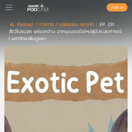
เข้าสู่ระบบ
Podcast /
รายการ /
ปล่อยของ ลองเล่า /
EP. 231:
สัตว์ไม่แปลก แค่แตกต่าง จากมุมมองมือใหม่ผู้มีประสบการณ์
Podcast
| มหาวิทยาลับบูรพา
เพล
ย์
ลิ
สต์
แนะนำ
เพล
ย์
ลิ
สต์
ของ