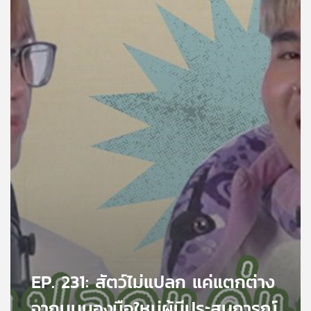
คุณ
เพลง
บทความ
ข่าว
และ
กิจกรรม
เกี่ยว
กับ
เรา
EP. 231: สัตว์ไม่แปลก แค่แตกต่าง
จากมุมมองมือใหม่ผู้มีประสบการณ์