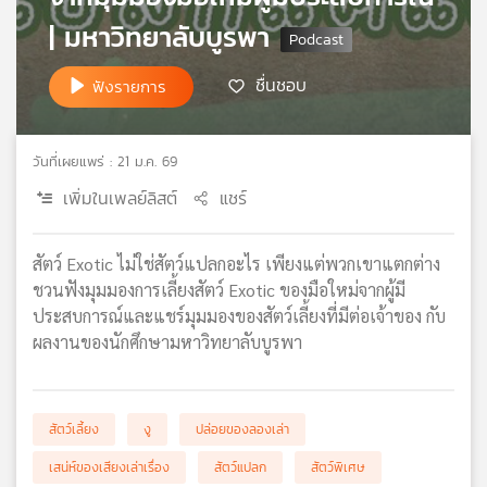
เครือ
| มหาวิทยาลับบูรพา
ข่าย
วิทยุ
ชื่นชอบ
ฟังรายการ
ไทย
พี
บี
วันที่เผยแพร่ : 21 ม.ค. 69
เอส
เพิ่มในเพลย์ลิสต์
แชร์
แผนที่
สัตว์ Exotic ไม่ใช่สัตว์แปลกอะไร เพียงแต่พวกเขาแตกต่าง
วิทยุ
ชวนฟังมุมมองการเลี้ยงสัตว์ Exotic ของมือใหม่จากผู้มี
เครือ
ประสบการณ์และแชร์มุมมองของสัตว์เลี้ยงที่มีต่อเจ้าของ กับ
ข่าย
ผลงานของนักศึกษามหาวิทยาลับบูรพา
สัตว์เลี้ยง
งู
ปล่อยของลองเล่า
เสน่ห์ของเสียงเล่าเรื่อง
สัตว์แปลก
สัตว์พิเศษ