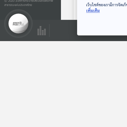
Ⓒ 2020 องค์การกระจายเสียงและแพร่ภาพ
เว็บไซต์ของเรามีการจัดเก็
สาธารณะแห่งประเทศไทย
EP. 224: พี่สาวนัก
เพิ่มเติม
เต้น | มหาวิทยาลัย
ราชภัฏรำไพพรรณี
ปล่อยของ ลองเล่า
ตอนที่เกี่ยวข้อง
EP. 218: Scent up
close | มหาวิทยาลัย
บูรพา
ปล่อยของ ลองเล่า