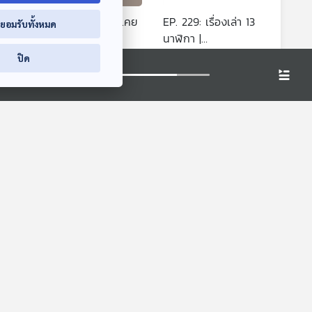
โชว์
EP. 228: ลิฟต์ไม่เคย
EP. 229: เรื่องเล่า 13
่ยอมรับทั้งหมด
ย์กมล
หยุดชั้น13 |
นาฬิกา |
 |
มหาวิทยาลัยราชภัฏ
มหาวิทยาลัยบูรพา
า
ปล่อยของ ลองเล่า
ปล่อยของ ลองเล่า
ปิด
พา
พระนคร
นลูก
EP. 232: ห้องหอ ห้า
ลัย
ทุ่ม ยี่สิบห้านาที |
มหาวิทยาลัยราชภัฏ
า
ปล่อยของ ลองเล่า
พระนคร