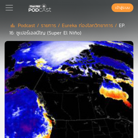
เข้าสู่ระบบ
Podcast /
รายการ /
Eureka ท่องโลกวิทยาการ /
EP.
16: ซูเปอร์เอลนีโญ (Super El Niño)
Podcast
เพล
ย์
ลิ
สต์
แนะนำ
เพล
ย์
ลิ
สต์
ของ