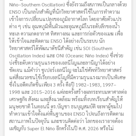
Niño–Southern Oscillation) ซึ่งยังรวมถึงสภาพเป็นกลางด้วย
ENSO เป็นกลไกสำคัญที่นักวิทยาศาสตร์ใช้ในการทำความ
เข้าใจการเปลี่ยนแปลงของภูมิอากาศโลก โดยอาศัยตัวแปร
ต่าง ๆ เช่น อุณหภูมิพื้นผิวและอุณหภูมิในระดับลึกของน้ำ
ทะเล ความกดอากาศ ทิศทางลม และการก่อตัวของเมฆ เพื่อ
ให้เข้าใจและติดตาม ENSO ได้อย่างเป็นระบบ นัก
วิทยาศาสตร์ได้พัฒนาดัชนีสำคัญ เช่น SOI (Southern
Oscillation Index) และ ONI (Oceanic Niño Index) ซึ่งช่วย
บ่งชี้ระดับความรุนแรงของเอลนีโญและลานีญาได้อย่าง
ชัดเจน แม้คำว่า ซูเปอร์เอลนีโญ จะไม่ใช่ศัพท์วิทยาศาสตร์
แต่สื่อมวลชนใช้เรียกเอลนีโญที่มีความรุนแรงมากเป็นพิเศษ
ซึ่งในอดีตเกิดขึ้นเพียง 3 ครั้ง คือปี 1982–1983, 1997–
1998 และ 2015–2016 แต่ละครั้งสร้างผลกระทบมหาศาลต่อ
เศรษฐกิจ สังคม และสิ่งแวดล้อม พร้อมทิ้งบทเรียนสำคัญให้
มนุษยชาติ ในตอนนี้ ดร.บัญชา ธนบุญสมบัติ จะพาผู้ชมไป
ทำความเข้าใจตั้งแต่พื้นฐานของ ENSO ไปจนถึงการติดตาม
สถานภาพในปัจจุบัน และชวนคิดต่อว่า โลกของเราอาจต้อง
เผชิญกับ Super El Niño อีกครั้งในปี ค.ศ. 2026 หรือไม่