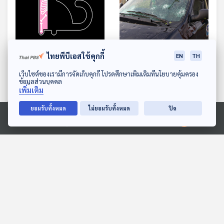
ไทยพีบีเอสใช้คุกกี้
EN
TH
Schroedinger s Cat
พายุลูกเห็บมาจากไหน
ปรัชญาแห่งแมวควอนตัม
ดาวน์โหลด Thai PBS Podcast Application
เว็บไซต์ของเรามีการจัดเก็บคุกกี้ โปรดศึกษาเพิ่มเติมที่นโยบายคุ้มครอง
Eureka ท่องโลกวิทยาการ
ข้อมูลส่วนบุคคล
Eureka ท่องโลกวิทยาการ
เพิ่มเติม
ยอมรับทั้งหมด
ไม่ยอมรับทั้งหมด
ปิด
Ⓒ 2020 องค์การกระจายเสียงและแพร่ภาพสาธารณะแห่งประเทศไทย
ตอนที่เกี่ยวข้อง