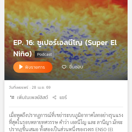
เครือ
ข่าย
วิทยุ
ไทย
พี
บี
EP. 16: ซูเปอร์เอลนีโญ (Super El
เอส
Niño)
ชื่นชอบ
ฟังรายการ
แผนที่
วิทยุ
เครือ
ข่าย
วันที่เผยแพร่ : 28 เม.ย. 69
เพิ่มในเพลย์ลิสต์
แชร์
เมื่อพูดถึงปรากฏการณ์ที่เขย่าระบบภูมิอากาศโลกอย่างรุนแรง
ที่สุดในรอบหลายทศวรรษ คำว่า เอลนีโญ และ ลานีญา มักจะ
ปรากฏขึ้นเสมอ ทั้งสองเป็นส่วนหนึ่งของวงจร ENSO (El