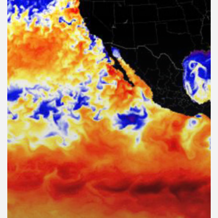
คุณ
เพลง
บทความ
ข่าว
และ
กิจกรรม
เกี่ยว
กับ
เรา