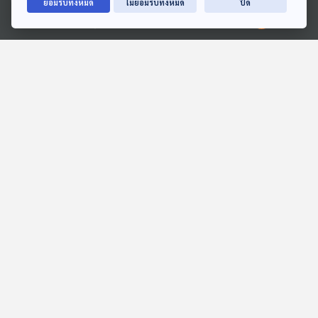
ยอมรับทั้งหมด
ไม่ยอมรับทั้งหมด
ปิด
Sci & Tech Movie | A
EP. 1232: แร่ธาตุ กินน้อย
Ⓒ 2020 องค์การกระจายเสียงและแพร่ภาพสาธารณะแห่งประเทศไทย
House of Dynamite
ร่างกายไม่พอใช้ ระวังภาวะ
ความลับกระเป๋าและสมุดปก
พร่องสุขภาพ
Sci & Tech Movie
โรงหมอ
ดำ สั่งนิวเคลียร์ล้างโลก
EP. 5: Turkmenistan
EP. 16: อ่วม อกโรย รอย
เกาหลีเหนือแห่งเอเชียกลาง
จารึกกฎหมายโบราณในยุค
เปลี่ยนผ่าน
Beyond Chronicles
คดีฉาว...เมื่อคราวก่อน