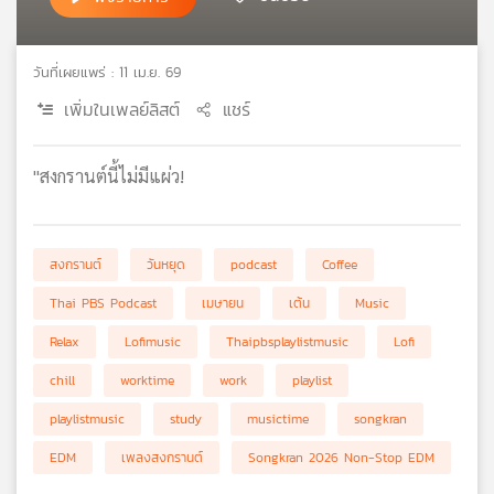
เครือ
ข่าย
วิทยุ
วันที่เผยแพร่ : 11 เม.ย. 69
ไทย
เพิ่มในเพลย์ลิสต์
แชร์
พี
บี
เอส
"สงกรานต์นี้ไม่มีแผ่ว!
แผนที่
สงกรานต์
วันหยุด
podcast
Coffee
วิทยุ
เครือ
Thai PBS Podcast
เมษายน
เต้น
Music
ข่าย
Relax
Lofimusic
Thaipbsplaylistmusic
Lofi
chill
worktime
work
playlist
playlistmusic
study
musictime
songkran
EDM
เพลงสงกรานต์
Songkran 2026 Non-Stop EDM