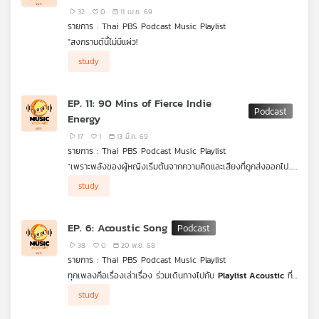
32
0
11 เม.ย. 69
เครือ
รายการ : Thai PBS Podcast Music Playlist
ข่าย
"สงกรานต์นี้ไม่มีแผ่ว!
วิทยุ
ไทย
study
พี
บี
EP. 11: 90 Mins of Fierce Indie
เอส
Energy
17
1
13 มี.ค. 69
รายการ : Thai PBS Podcast Music Playlist
แผนที่
"เพราะพลังของผู้หญิงเริ่มต้นจากความคิดและเสียงที่ถูกส่งออกไป...
วิทยุ
เพลย์ลิสต์นี้คือการรวบรวมเสน่ห์ของดนตรีอินดี้สายพลังงานของ
study
เหล่าตัวแม่ ตัวมัม กับแนวเพลง
(Fierce Indie)
ทำให้ทุกก้าวเดิน
เครือ
ของคุณมั่นคงและสง่างามกว่าที่เคยกับ
Thai PBS Podcast Music
ข่าย
Playlist
EP. 6: Acoustic Song
38
0
20 พ.ย. 68
รายการ : Thai PBS Podcast Music Playlist
ทุกเพลงคือเรื่องเล่าเรื่อง ร่วมเดินทางไปกับ
Playlist Acoustic
ที่
รวมบทเพลงอันลึกซึ้ง ไม่ว่าจะเป็นเพลงรักที่เคยทำให้ใจเต้นแรง
study
เพลงเศร้าที่เคยปลอบโยนในคืนที่ฝนตก หรือเพลงที่ทำให้คุณหวน
คิดถึงวันวานที่แสนสวยงาม คุณจะได้สัมผัสกับมิติทางอารมณ์อย่าง