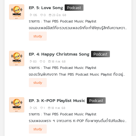
เต็มที่ นี่ไม่ใช่แค่การฟังเพลง แต่คือการเปิดโอกาสให้หัวใจได้ทบทวน
EP. 5: Love Song
และซึมซับทุกความรู้สึกที่เคยผ่านมา" กับ
Thai PBS Podcast Music
Playlist
135
0
23 มิ.ย. 68
รายการ : Thai PBS Podcast Music Playlist
ขอมอบเพลย์ลิสต์ที่จะรวบรวมเพลงรักที่จะทำให้คุณรู้สึกถึงความหวาน
ความโรแมนติก
และความรักที่แท้จริง ในช่วงเวลาพิเศษ
study
EP. 4: Happy Christmas Song
83
0
18 ก.พ. 68
รายการ : Thai PBS Podcast Music Playlist
ของขวัญพิเศษจาก Thai PBS Podcast Music Playlist ที่จะอยู่
เคียงข้างคุณตลอดเทศกาล Chirstmas นี้ กับบทเพลงคริสต์มาสที่
study
จะทำให้เทศกาลนี้มีเสน่ห์มากกว่าที่เคย
EP. 3: K-POP Playlist Music
125
1
18 ก.พ. 68
รายการ : Thai PBS Podcast Music Playlist
รวมเพลงเพราะ ๆ จากวงการ K-POP ที่จะพาคุณดื่มด่ำไปกับเสียง
ร้องทรงพลัง และดนตรีที่ผสมผสานความทันสมัย
study