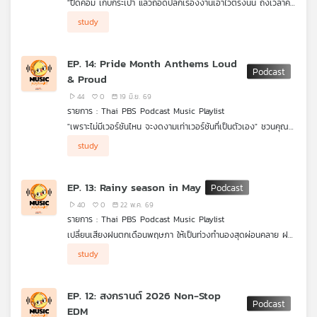
"ปิดคอม เก็บกระเป๋า แล้วถอดปลั๊กเรื่องงานเอาไว้ตรงนั้น ถึงเวลาคืน
คุณ
เวลาส่วนตัวให้ตัวเองกับเพลย์ลิสต์ 'เลิกงานแล้วฟังเพลงกัน' รวม
study
เพลง J-POP เมโลดี้ฟังสบาย จังหวะนุ่มฟู ที่จะช่วยเปลี่ยนโหมดจาก
ความวุ่นวาย มาสู่ช่วงเวลาแห่งการพักผ่อนอย่างแท้จริง" กับ Thai
PBS Podcast Music Playlist
เพลง
EP. 14: Pride Month Anthems Loud
& Proud
44
0
19 มิ.ย. 69
บทความ
รายการ : Thai PBS Podcast Music Playlist
"เพราะไม่มีเวอร์ชันไหน จะงดงามเท่าเวอร์ชันที่เป็นตัวเอง" ชวนคุณ
ออกสเต็ปและสะบัดธงสีรุ้งให้สุดเสียง ไปกับเพลย์ลิสต์ที่รวมทุกบีท
study
แห่งความมั่นใจและเพลงฮิตติดหูระดับตัวแม่ รวบรวมพลังความหลาก
ข่าว
หลายให้คุณได้เฉลิมฉลองความเป็นตัวเองแบบ Loud & Proud ฟัง
พร้อมกันได้ที่ Thai PBS Podcast Music Playlist
และ
EP. 13: Rainy season in May
กิจกรรม
40
0
22 พ.ค. 69
รายการ : Thai PBS Podcast Music Playlist
เปลี่ยนเสียงฝนตกเดือนพฤษภา ให้เป็นท่วงทำนองสุดผ่อนคลาย ฝน
เกี่ยว
ตกทีไร รถก็ติด เดินทางก็ลำบาก... ลองเปลี่ยนบรรยากาศรอบ ๆ
study
ตัว ให้เป็นความสุนทรีย์ด้วยกันกับ Thai PBS Podcast ปล่อยใจไป
กับ
กับ Playlist "Rainy season in May" รวมเพลงต้อนรับหน้าฝน
เรา
เหมาะมากสำหรับเปิดคลอตอนทำงาน อ่านหนังสือ หรือ ระหว่างรถก็
EP. 12: สงกรานต์ 2026 Non-Stop
ติด ให้หน้าฝนปีนี้พิเศษกว่าที่เคย
EDM