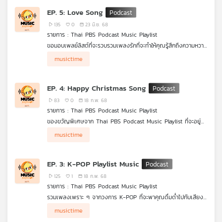
เต็มที่ นี่ไม่ใช่แค่การฟังเพลง แต่คือการเปิดโอกาสให้หัวใจได้ทบทวน
EP. 5: Love Song
และซึมซับทุกความรู้สึกที่เคยผ่านมา" กับ
Thai PBS Podcast Music
Playlist
135
0
23 มิ.ย. 68
รายการ : Thai PBS Podcast Music Playlist
ขอมอบเพลย์ลิสต์ที่จะรวบรวมเพลงรักที่จะทำให้คุณรู้สึกถึงความหวาน
ความโรแมนติก
และความรักที่แท้จริง ในช่วงเวลาพิเศษ
musictime
EP. 4: Happy Christmas Song
83
0
18 ก.พ. 68
รายการ : Thai PBS Podcast Music Playlist
ของขวัญพิเศษจาก Thai PBS Podcast Music Playlist ที่จะอยู่
เคียงข้างคุณตลอดเทศกาล Chirstmas นี้ กับบทเพลงคริสต์มาสที่
musictime
จะทำให้เทศกาลนี้มีเสน่ห์มากกว่าที่เคย
EP. 3: K-POP Playlist Music
125
1
18 ก.พ. 68
รายการ : Thai PBS Podcast Music Playlist
รวมเพลงเพราะ ๆ จากวงการ K-POP ที่จะพาคุณดื่มด่ำไปกับเสียง
ร้องทรงพลัง และดนตรีที่ผสมผสานความทันสมัย
musictime