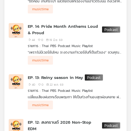
"ปิดคอม เก็บกระเป๋า แล้วถอดปลั๊กเรื่องงานเอาไว้ตรงนั้น ถึงเวลาคืน
คุณ
เวลาส่วนตัวให้ตัวเองกับเพลย์ลิสต์ 'เลิกงานแล้วฟังเพลงกัน' รวม
musictime
เพลง J-POP เมโลดี้ฟังสบาย จังหวะนุ่มฟู ที่จะช่วยเปลี่ยนโหมดจาก
ความวุ่นวาย มาสู่ช่วงเวลาแห่งการพักผ่อนอย่างแท้จริง" กับ Thai
PBS Podcast Music Playlist
เพลง
EP. 14: Pride Month Anthems Loud
& Proud
44
0
19 มิ.ย. 69
บทความ
รายการ : Thai PBS Podcast Music Playlist
"เพราะไม่มีเวอร์ชันไหน จะงดงามเท่าเวอร์ชันที่เป็นตัวเอง" ชวนคุณ
ออกสเต็ปและสะบัดธงสีรุ้งให้สุดเสียง ไปกับเพลย์ลิสต์ที่รวมทุกบีท
musictime
แห่งความมั่นใจและเพลงฮิตติดหูระดับตัวแม่ รวบรวมพลังความหลาก
ข่าว
หลายให้คุณได้เฉลิมฉลองความเป็นตัวเองแบบ Loud & Proud ฟัง
พร้อมกันได้ที่ Thai PBS Podcast Music Playlist
และ
EP. 13: Rainy season in May
กิจกรรม
40
0
22 พ.ค. 69
รายการ : Thai PBS Podcast Music Playlist
เปลี่ยนเสียงฝนตกเดือนพฤษภา ให้เป็นท่วงทำนองสุดผ่อนคลาย ฝน
เกี่ยว
ตกทีไร รถก็ติด เดินทางก็ลำบาก... ลองเปลี่ยนบรรยากาศรอบ ๆ
musictime
ตัว ให้เป็นความสุนทรีย์ด้วยกันกับ Thai PBS Podcast ปล่อยใจไป
กับ
กับ Playlist "Rainy season in May" รวมเพลงต้อนรับหน้าฝน
เรา
เหมาะมากสำหรับเปิดคลอตอนทำงาน อ่านหนังสือ หรือ ระหว่างรถก็
EP. 12: สงกรานต์ 2026 Non-Stop
ติด ให้หน้าฝนปีนี้พิเศษกว่าที่เคย
EDM