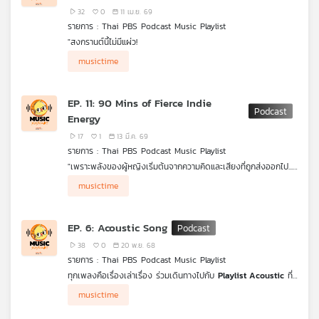
32
0
11 เม.ย. 69
เครือ
รายการ : Thai PBS Podcast Music Playlist
ข่าย
"สงกรานต์นี้ไม่มีแผ่ว!
วิทยุ
ไทย
musictime
พี
บี
EP. 11: 90 Mins of Fierce Indie
เอส
Energy
17
1
13 มี.ค. 69
รายการ : Thai PBS Podcast Music Playlist
แผนที่
"เพราะพลังของผู้หญิงเริ่มต้นจากความคิดและเสียงที่ถูกส่งออกไป...
วิทยุ
เพลย์ลิสต์นี้คือการรวบรวมเสน่ห์ของดนตรีอินดี้สายพลังงานของ
musictime
เหล่าตัวแม่ ตัวมัม กับแนวเพลง
(Fierce Indie)
ทำให้ทุกก้าวเดิน
เครือ
ของคุณมั่นคงและสง่างามกว่าที่เคยกับ
Thai PBS Podcast Music
ข่าย
Playlist
EP. 6: Acoustic Song
38
0
20 พ.ย. 68
รายการ : Thai PBS Podcast Music Playlist
ทุกเพลงคือเรื่องเล่าเรื่อง ร่วมเดินทางไปกับ
Playlist Acoustic
ที่
รวมบทเพลงอันลึกซึ้ง ไม่ว่าจะเป็นเพลงรักที่เคยทำให้ใจเต้นแรง
musictime
เพลงเศร้าที่เคยปลอบโยนในคืนที่ฝนตก หรือเพลงที่ทำให้คุณหวน
คิดถึงวันวานที่แสนสวยงาม คุณจะได้สัมผัสกับมิติทางอารมณ์อย่าง