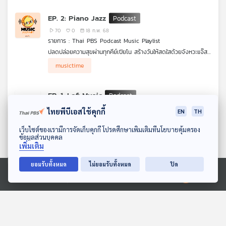
EP. 2: Piano Jazz
70
0
18 ก.พ. 68
รายการ : Thai PBS Podcast Music Playlist
ปลดปล่อยความสุขผ่านทุกคีย์เปียโน สร้างวันให้สดใสด้วยจังหวะแจ๊ส
นี้คือพื้นที่บนโลกออนไลน์ที่จะอยู่ เป็นเพื่อนทุกคนในทุกอารมณ์
musictime
EP. 1: Lofi Music
81
0
18 ก.พ. 68
ไทยพีบีเอสใช้คุกกี้
EN
TH
รายการ : Thai PBS Podcast Music Playlist
ดาวน์โหลด Thai PBS Podcast Application
ปลุกพลังความคิดสร้างสรรค์ด้วย Lo-fi Playlist Music ที่จะทำให้ทุก
เว็บไซต์ของเรามีการจัดเก็บคุกกี้ โปรดศึกษาเพิ่มเติมที่นโยบายคุ้มครอง
ข้อมูลส่วนบุคคล
ๆ วัน ของคุณ เป็นวันที่สมบูรณ์แบบ และจะเป็นพื้นที่บนโลกออนไลน์
musictime
เพิ่มเติม
ที่จะอยู่ เป็นเพื่อนทุกคนในทุกอารมณ์
ยอมรับทั้งหมด
ไม่ยอมรับทั้งหมด
ปิด
Ⓒ 2020 องค์การกระจายเสียงและแพร่ภาพสาธารณะแห่งประเทศไทย