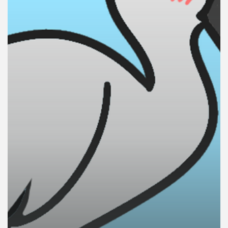
คุณ
เพลง
บทความ
ข่าว
และ
กิจกรรม
เกี่ยว
กับ
เรา