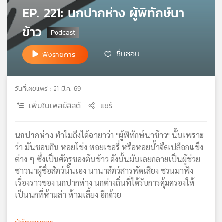
EP. 221: นกปากห่าง ผู้พิทักษ์นา
เครือ
ข่าย
ข้าว
วิทยุ
ไทย
ชื่นชอบ
ฟังรายการ
พี
บี
เอส
วันที่เผยแพร่ : 21 มี.ค. 69
เพิ่มในเพลย์ลิสต์
แชร์
แผนที่
วิทยุ
นกปากห่าง
ทำไมถึงได้ฉายาว่า "ผู้พิทักษ์นาข้าว" นั้นเพราะ
เครือ
ข่าย
ว่า มันชอบกิน หอยโข่ง หอยเชอรี่ หรือหอยน้ำจืดเปลือกแข็ง
ต่าง ๆ ซึ่งเป็นศัตรูของต้นข้าว ดังนั้นมันเลยกลายเป็นผู้ช่วย
ชาวนาผู้ซื่อสัตว์นั้นเอง นานาสัตว์สารพัดเสียง ชวนมาฟัง
เรื่องราวของ นกปากห่าง นกต่างถิ่นที่ได้รับการคุ้มครองให้
เป็นนกที่ห้ามล่า ห้ามเลี้ยง อีกด้วย
ผู้จัดรายการ