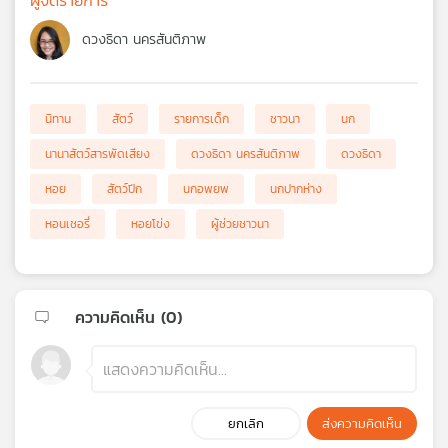
ดวงธิดา นครสันติภาพ
นิทาน
สัตว์
รายการเด็ก
ชาวนา
นก
นานาสัตว์สารพัดเสียง
ดวงธิดา นครสันติภาพ
ดวงธิดา
หอย
สัตว์ปีก
นกอพยพ
นกปากห่าง
หอนเชอรี่
หอยโข่ง
ผู้ช่วยชาวนา
ความคิดเห็น (
0
)
ยกเลิก
ส่งความคิดเห็น