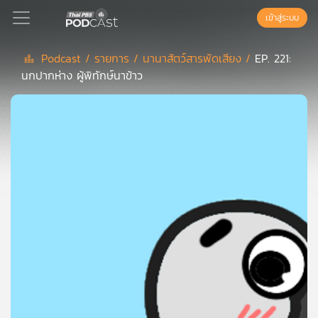
เข้าสู่ระบบ
Podcast /
รายการ /
นานาสัตว์สารพัดเสียง /
EP. 221:
นกปากห่าง ผู้พิทักษ์นาข้าว
Podcast
เพล
ย์
ลิ
สต์
แนะนำ
เพล
ย์
ลิ
สต์
ของ