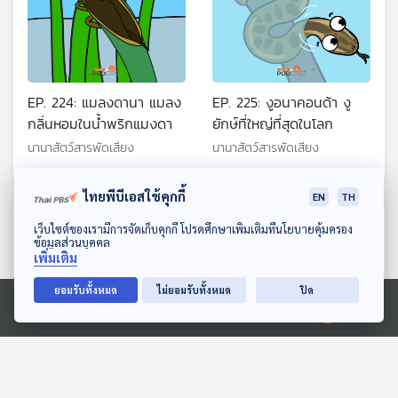
EP. 224: แมลงดานา แมลง
EP. 225: งูอนาคอนด้า งู
กลิ่นหอมในน้ำพริกแมงดา
ยักษ์ที่ใหญ่ที่สุดในโลก
นานาสัตว์สารพัดเสียง
นานาสัตว์สารพัดเสียง
ไทยพีบีเอสใช้คุกกี้
EN
TH
ตอนที่เกี่ยวข้อง
ดาวน์โหลด Thai PBS Podcast Application
เว็บไซต์ของเรามีการจัดเก็บคุกกี้ โปรดศึกษาเพิ่มเติมที่นโยบายคุ้มครอง
ข้อมูลส่วนบุคคล
เพิ่มเติม
ยอมรับทั้งหมด
ไม่ยอมรับทั้งหมด
ปิด
Ⓒ 2020 องค์การกระจายเสียงและแพร่ภาพสาธารณะแห่งประเทศไทย