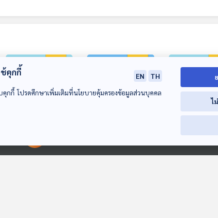
้คุกกี้
EN
TH
ย
บคุกกี้ โปรดศึกษาเพิ่มเติมที่นโยบายคุ้มครองข้อมูลส่วนบุคคล
ไม
EP. 229: บีเวอร์
EP. 230: เขียดกับ
EP. 232: ไข่มด
00:00:00
00:00:00
สถาปนิกสี่ขาผู้น่ารัก
ปาด ญาติต่างขั้ว
อาหารบนต้นไม้ใ
ร้อน
นานาสัตว์สารพัดเสียง
นานาสัตว์สารพัดเสียง
นานาสัตว์สารพัดเ