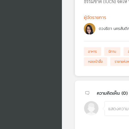
ธรรมชาติ (IUCN) จัดให้ 'ห
ผู้จัดรายการ
ดวงธิดา นครสันติ
อาหาร
นิทาน
หอยเป๋าฮื้อ
ราชาแห่ง
ความคิดเห็น (
0
)