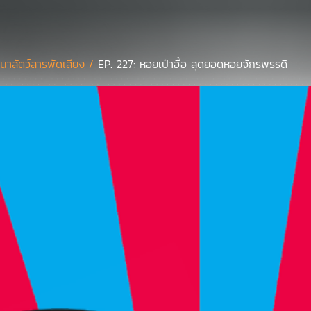
นาสัตว์สารพัดเสียง /
EP. 227: หอยเป๋าฮื้อ สุดยอดหอยจักรพรรดิ