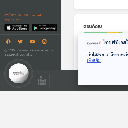
ดาวน์โหลด Thai PBS Podcast
Application
ตอนถัดไป
ไทยพีบีเอสใช
Ⓒ 2020 องค์การกระจายเสียงและแพร่ภาพ
เว็บไซต์ของเรามีการจัดเก็
สาธารณะแห่งประเทศไทย
เพิ่มเติม
EP. 228: โคลนนิ่ง ถ้า
มีเราอีกคนจะเป็น
อย่างไร
นานาสัตว์สารพัดเสียง
ตอนที่เกี่ยวข้อง