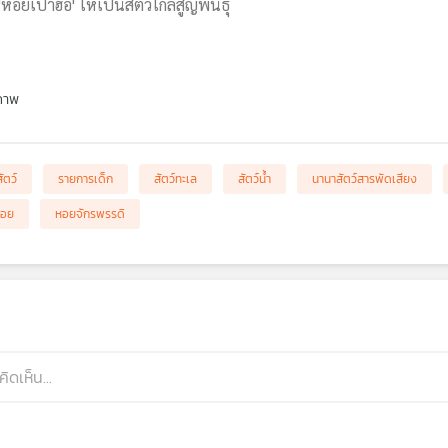
อยเป๋าฮื้อ' ให้เป็นสัตว์ใกล้สูญพันธุ์
ภาพ
สัตว์
รายการเด็ก
สัตว์ทะเล
สัตว์น้ำ
นานาสัตว์สารพัดเสียง
หอย
หอยจักรพรรดิ