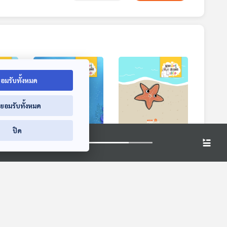
อมรับทั้งหมด
่ยอมรับทั้งหมด
ปิด
แดง
EP. 231: หมึกบลูริง
EP. 233: ดาวทะเล
นหน้า
หมึกจิ๋วพิษร้ายใต้ทะเล
กับความลับของ
ร่างกาย
สียง
นานาสัตว์สารพัดเสียง
นานาสัตว์สารพัดเสียง