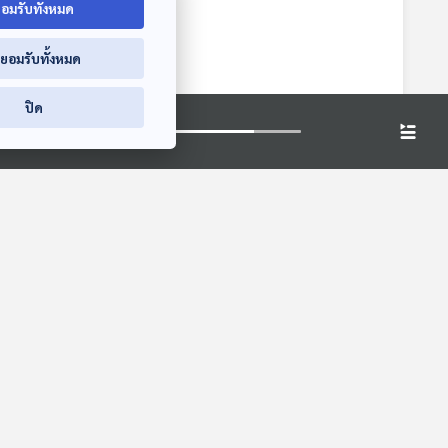
อมรับทั้งหมด
่ยอมรับทั้งหมด
า |
ภัฏ
ปิด
า
ั้น
EP. 226: ตำนานลูก
EP. 219: ชั้นนี้ใครจอง
ัย
หนัง | มหาวิทยาลัย
| มหาวิทยาลัยราชภัฏ
ราชภัฏพระนคร
พระนคร