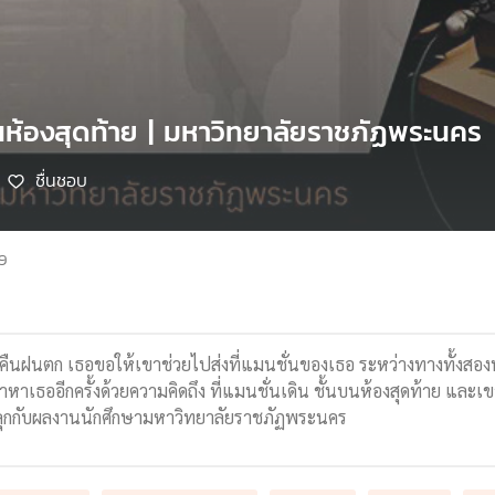
บนห้องสุดท้าย | มหาวิทยาลัยราชภัฏพระนคร
ชื่นชอบ
69
นฝนตก เธอขอให้เขาช่วยไปส่งที่แมนชั่นของเธอ ระหว่างทางทั้งสองพูดค
าเธออีกครั้งด้วยความคิดถึง ที่แมนชั่นเดิน ชั้นบนห้องสุดท้าย และเขาก็
ลุกกับผลงานนักศึกษามหาวิทยาลัยราชภัฏพระนคร