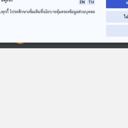
EN
TH
ย
บคุกกี้ โปรดศึกษาเพิ่มเติมที่นโยบายคุ้มครองข้อมูลส่วนบุคคล
ไม
EP. 232: ห้องหอ ห้า
EP. 233: โรงเล็กเรื่อง
EP. 234: ข้าวหม
ทุ่ม ยี่สิบห้านาที |
รัก | มหาวิทยาลัย
มหาวิทยาลัยราช
มหาวิทยาลัยราชภัฏ
บูรพา
พระนคร
ปล่อยของ ลองเล่า
ปล่อยของ ลองเล่า
ปล่อยของ ลองเล่
00:00:00
00:00:00
พระนคร
EP. 228: ลิฟต์ไม่เคย
EP. 234: ข้าวหมา |
EP. 220: อาหารช
หยุดชั้น13 |
มหาวิทยาลัยราชภัฏ
สูง | มหาวิทยาล
มหาวิทยาลัยราชภัฏ
พระนคร
ราชภัฏพระนคร