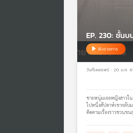
EP. 230: ชั้น
ฟังรายการ
วันที่เผยแพร่ : 20 ม.ค. 
ชายหนุ่มเจอหญิงสาวในคื
ไปหนึ่งสัปดาห์เขากลับมาห
ติดตามเรื่องราวชวนขน