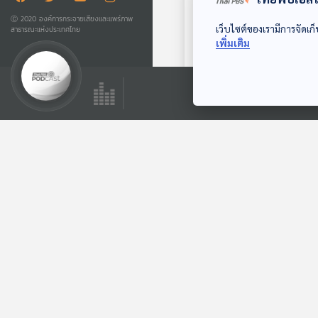
Ⓒ 2020 องค์การกระจายเสียงและแพร่ภาพ
เว็บไซต์ของเรามีการจัดเก็
สาธารณะแห่งประเทศไทย
เพิ่มเติม
EP. 231: สัตว์ไม่แปลก
แค่แตกต่าง จากมุม
มองมือใหม่ผู้มี
ปล่อยของ ลองเล่า
ประสบการณ์ | มหา
วิทยาลับบูรพา
ตอนที่เกี่ยวข้อง
EP. 218: Scent up
close | มหาวิทยาลัย
บูรพา