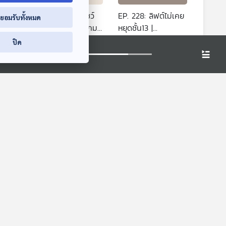
นลูก
EP. 227: วัยเก๋าโชว์
EP. 228: ลิฟต์ไม่เคย
่ยอมรับทั้งหมด
ลัย
สวย กับ อาจารย์กมล
หยุดชั้น13 |
ชนก เศรษฐบุตร |
มหาวิทยาลัยราชภัฏ
า
ปล่อยของ ลองเล่า
ปล่อยของ ลองเล่า
ปิด
มหาวิทยาลับบูรพา
พระนคร
ม่แปลก
ไซปรัสเร่งวางแผนคุม
EP. 225: หวย ห่วย
กมุม
กำเนิด "แมวจร" ทะลุ
ห้วย ความรู้เรื่องหวย
ล้านตัว
| มหาวิทยาลัยบูรพา
า
หน้าต่างโลก
ปล่อยของ ลองเล่า
มหา