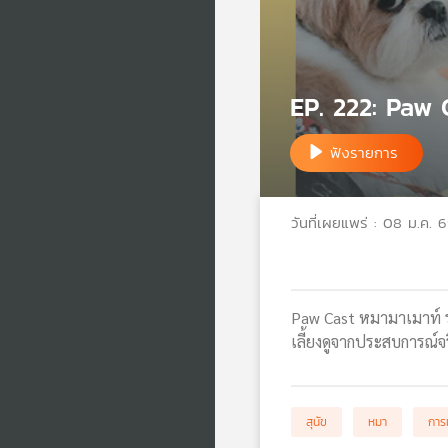
EP. 222: Paw 
ฟังรายการ
วันที่เผยแพร่ : 08 ม.ค. 
Paw Cast หมามาเมาท์ รา
เลี้ยงดูจากประสบการณ์
สุนัข
หมา
การเ