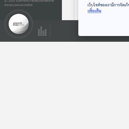
Ⓒ 2020 องค์การกระจายเสียงและแพร่ภาพ
เว็บไซต์ของเรามีการจัดเก็
สาธารณะแห่งประเทศไทย
EP. 223: ห้องเช่า
เพิ่มเติม
หมายเลข 6 |
มหาวิทยาลัยราชภัฏ
ปล่อยของ ลองเล่า
พระนคร
ตอนที่เกี่ยวข้อง
EP. 234: ข้าวหมา |
มหาวิทยาลัยราชภัฏ
พระนคร
ปล่อยของ ลองเล่า