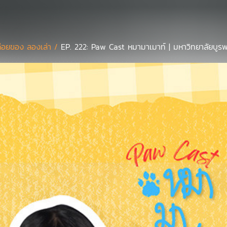
่อยของ ลองเล่า /
EP. 222: Paw Cast หมามาเมาท์ | มหาวิทยาลัยบูร