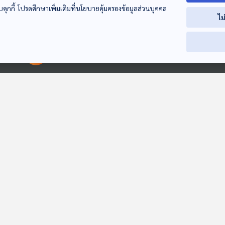
บคุกกี้ โปรดศึกษาเพิ่มเติมที่นโยบายคุ้มครองข้อมูลส่วนบุคคล
EP. 224: พี่สาวนัก
EP. 225: หวย ห่วย
EP. 226: ตำนา
ไม
เต้น | มหาวิทยาลัย
ห้วย ความรู้เรื่องหวย
หนัง | มหาวิทยา
ราชภัฏรำไพพรรณี
| มหาวิทยาลัยบูรพา
ราชภัฏพระนคร
ปล่อยของ ลองเล่า
ปล่อยของ ลองเล่า
ปล่อยของ ลองเล่
00:00:00
00:00:00
EP. 221: A Night In
เมืองในฟุกุชิมะเปิด
EP. 231: สัตว์ไ
The Woods |
ปฏิบัติการดัดหลัง
แค่แตกต่าง จา
มหาวิทยาลัย
เจ้าของสุนัขมักง่าย
มองมือใหม่ผู้มี
ปล่อยของ ลองเล่า
หน้าต่างโลก
ปล่อยของ ลองเล่
ธรรมศาสตร์
ไม่เก็บมูลสัตว์
ประสบการณ์ | 