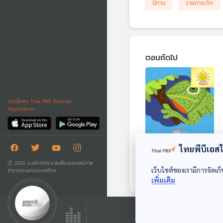
นิทาน
รายการเด็ก
ตอนถัดไป
ดาวน์โหลด Thai PBS Podcast
Application
EP. 2012: พยัก
ไทยพีบีเอสใช
หน้า...ภาษาลับกิ้งก่า
Ⓒ 2020 องค์การกระจายเสียงและแพร่ภาพ
เว็บไซต์ของเรามีการจัดเก็
สาธารณะแห่งประเทศไทย
พระอาทิตย์ยิ้มแฉ่ง
เพิ่มเติม
ตอนที่เกี่ยวข้อง