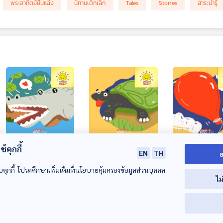
พระอาทิตย์ยิ้มแฉ่ง
นิทานเด็กเล็ก
Tales
Stories
สาระน่ารู้
EP. 2013: ชุด
EP. 2014: เต่ามีลิ้น
EP. 2015: ลูกโป
้คุกกี้
EN
TH
ย
เกราะ...ของพี่จระเข้
หรือเปล่านะ
จากน้ำนมต้นไม้
บคุกกี้ โปรดศึกษาเพิ่มเติมที่นโยบายคุ้มครองข้อมูลส่วนบุคคล
พระอาทิตย์ยิ้มแฉ่ง
พระอาทิตย์ยิ้มแฉ่ง
พระอาทิตย์ยิ้มแฉ่ง
ไม
00:00:00
00:00:00