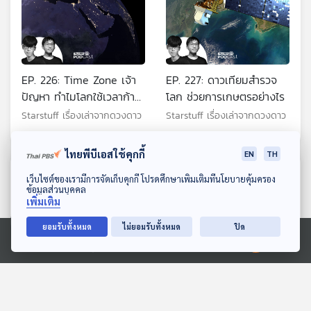
EP. 226: Time Zone เจ้า
EP. 227: ดาวเทียมสำรวจ
ปัญหา ทำไมโลกใช้เวลาก้าว
โลก ช่วยการเกษตรอย่างไร
ข้ามปีใหม่ 26 ชั่วโมง
Starstuff เรื่องเล่าจากดวงดาว
Starstuff เรื่องเล่าจากดวงดาว
ไทยพีบีเอสใช้คุกกี้
EN
TH
ตอนที่เกี่ยวข้อง
ดาวน์โหลด Thai PBS Podcast Application
เว็บไซต์ของเรามีการจัดเก็บคุกกี้ โปรดศึกษาเพิ่มเติมที่นโยบายคุ้มครอง
ข้อมูลส่วนบุคคล
เพิ่มเติม
ยอมรับทั้งหมด
ไม่ยอมรับทั้งหมด
ปิด
Ⓒ 2020 องค์การกระจายเสียงและแพร่ภาพสาธารณะแห่งประเทศไทย