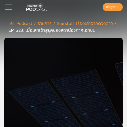
เข้าสู่ระบบ
Podcast /
รายการ /
Starstuff เรื่องเล่าจากดวงดาว /
EP. 223: เมื่อโลกเข้าสู่ยุคของสถานีอวกาศเอกชน
Podcast
เพล
ย์
ลิ
สต์
แนะนำ
เพล
ย์
ลิ
สต์
ของ