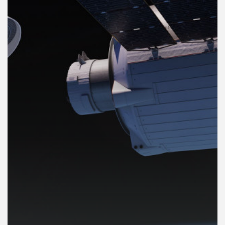
คุณ
เพลง
บทความ
ข่าว
และ
กิจกรรม
เกี่ยว
กับ
เรา