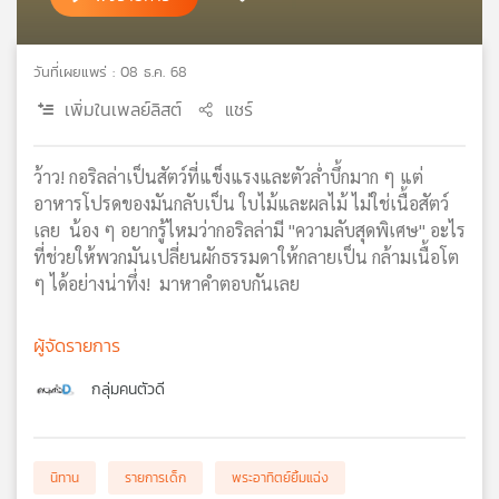
เครือ
ข่าย
วันที่เผยแพร่ : 08 ธ.ค. 68
วิทยุ
ไทย
เพิ่มในเพลย์ลิสต์
แชร์
พี
บี
เอส
ว้าว! กอริลล่าเป็นสัตว์ที่แข็งแรงและตัวล่ำบึ้กมาก ๆ แต่
อาหารโปรดของมันกลับเป็น ใบไม้และผลไม้ ไม่ใช่เนื้อสัตว์
เลย น้อง ๆ อยากรู้ไหมว่ากอริลล่ามี "ความลับสุดพิเศษ" อะไร
แผนที่
ที่ช่วยให้พวกมันเปลี่ยนผักธรรมดาให้กลายเป็น กล้ามเนื้อโต
วิทยุ
ๆ ได้อย่างน่าทึ่ง! มาหาคำตอบกันเลย
เครือ
ข่าย
ผู้จัดรายการ
กลุ่มคนตัวดี
นิทาน
รายการเด็ก
พระอาทิตย์ยิ้มแฉ่ง