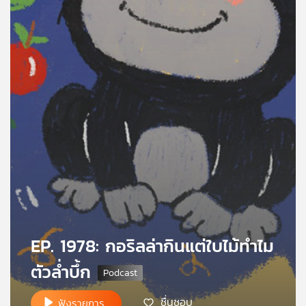
คุณ
เพลง
บทความ
ข่าว
และ
กิจกรรม
เกี่ยว
EP. 1978: กอริลล่ากินแต่ใบไม้ทำไม
กับ
ตัวล่ำบึ้ก
เรา
ชื่นชอบ
ฟังรายการ