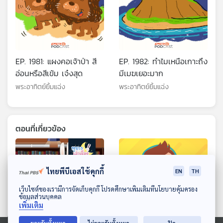
EP. 1981: แผงคอเจ้าป่า สี
EP. 1982: ทำไมเหนือเกาะถึง
อ่อนหรือสีเข้ม เจ๋งสุด
มีเมฆเยอะมาก
พระอาทิตย์ยิ้มแฉ่ง
พระอาทิตย์ยิ้มแฉ่ง
ตอนที่เกี่ยวข้อง
ไทยพีบีเอสใช้คุกกี้
EN
TH
ดาวน์โหลด Thai PBS Podcast Application
เว็บไซต์ของเรามีการจัดเก็บคุกกี้ โปรดศึกษาเพิ่มเติมที่นโยบายคุ้มครอง
ข้อมูลส่วนบุคคล
เพิ่มเติม