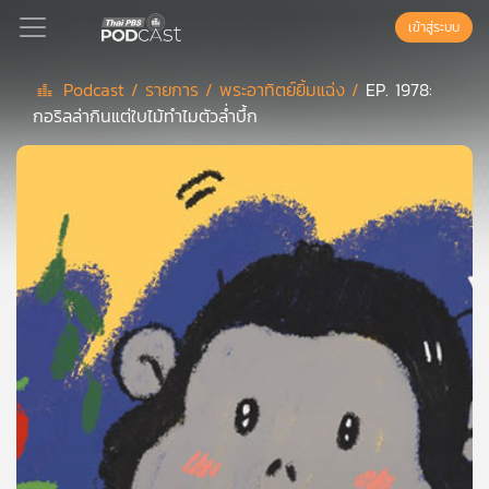
เข้าสู่ระบบ
Podcast /
รายการ /
พระอาทิตย์ยิ้มแฉ่ง /
EP. 1978:
กอริลล่ากินแต่ใบไม้ทำไมตัวล่ำบึ้ก
Podcast
เพล
ย์
ลิ
สต์
แนะนำ
เพล
ย์
ลิ
สต์
ของ