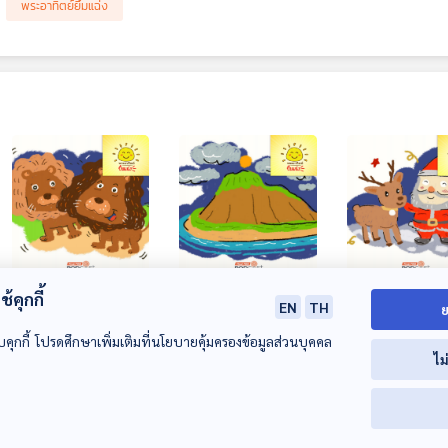
พระอาทิตย์ยิ้มแฉ่ง
EP. 1981: แผงคอเจ้า
EP. 1982: ทำไมเหนือ
EP. 1983: ทำไ
้คุกกี้
EN
TH
ย
ป่า สีอ่อนหรือสีเข้ม
เกาะถึงมีเมฆเยอะมาก
ต้าเลือกคู่หูเป็
เจ๋งสุด
เรนเดียร์
บคุกกี้ โปรดศึกษาเพิ่มเติมที่นโยบายคุ้มครองข้อมูลส่วนบุคคล
พระอาทิตย์ยิ้มแฉ่ง
พระอาทิตย์ยิ้มแฉ่ง
พระอาทิตย์ยิ้มแฉ่ง
ไม
00:00:00
00:00:00