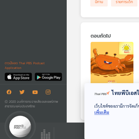
นิทาน
รายการเด็ก
ตอนถัดไป
ดาวน์โหลด Thai PBS Podcast
Application
EP. 1980: รู้ยัง!
ไทยพีบีเอสใช
ก้ามปูสองข้างไม่เท่า
Ⓒ 2020 องค์การกระจายเสียงและแพร่ภาพ
กัน
เว็บไซต์ของเรามีการจัดเก็
สาธารณะแห่งประเทศไทย
พระอาทิตย์ยิ้มแฉ่ง
เพิ่มเติม
ตอนที่เกี่ยวข้อง