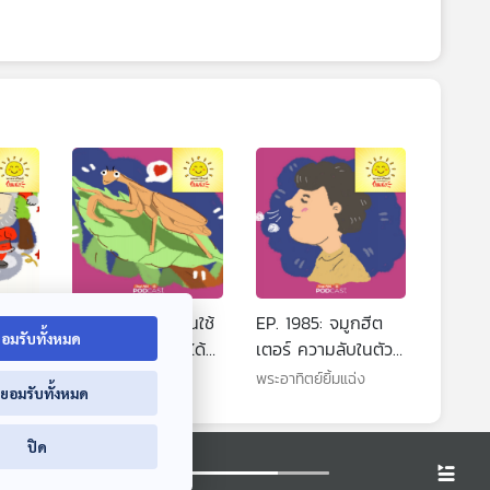
มซาน
EP. 1984: ตั๊กแตนใช้
EP. 1985: จมูกฮีต
อมรับทั้งหมด
นกวาง
แขนยักษ์จับเหยื่อได้
เตอร์ ความลับในตัว
ยังไง
เรา
พระอาทิตย์ยิ้มแฉ่ง
พระอาทิตย์ยิ้มแฉ่ง
่ยอมรับทั้งหมด
ปิด