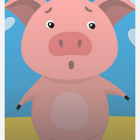
คุณ
เพลง
บทความ
ข่าว
และ
กิจกรรม
เกี่ยว
กับ
เรา