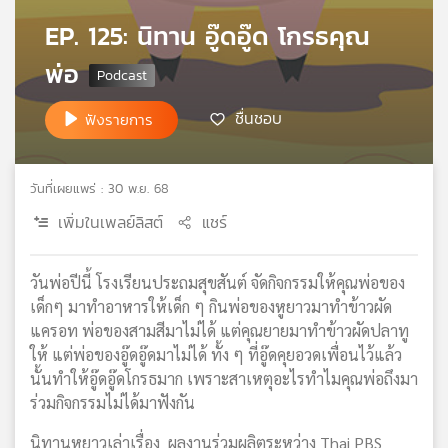
เครือ
EP. 125: นิทาน อู๊ดอู๊ด โกรธคุณ
ข่าย
พ่อ
วิทยุ
ไทย
พี
ชื่นชอบ
ฟังรายการ
บี
เอส
วันที่เผยแพร่ : 30 พ.ย. 68
เพิ่มในเพลย์ลิสต์
แชร์
แผนที่
วิทยุ
เครือ
วันพ่อปีนี้ โรงเรียนประถมสุขสันต์ จัดกิจกรรมให้คุณพ่อของ
ข่าย
เด็กๆ มาทำอาหารให้เด็ก ๆ กินพ่อของหูยาวมาทำข้าวผัด
แครอท พ่อของสามสีมาไม่ได้ แต่คุณยายมาทำข้าวผัดปลาทู
ให้ แต่พ่อของอู๊ดอู๊ดมาไม่ได้ ทั้ง ๆ ที่อู๊ดคุยอวดเพื่อนไว้แล้ว
นั้นทำให้อู๊ดอู๊ดโกรธมาก เพราะสาเหตุอะไรทำไมคุณพ่อถึงมา
ร่วมกิจกรรมไม่ได้มาฟังกัน
นิทานหูยาวเล่าเรื่อง ผลงานร่วมผลิตระหว่าง Thai PBS