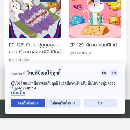
EP. 128: นิทาน ปูตูบุมบุง –
EP. 129: นิทาน ขนมปีใหม่
ขนมคริสต์มาสจากฟิลิปปินส์
หูยาวเล่าเรื่อง
หูยาวเล่าเรื่อง
ไทยพีบีเอสใช้คุกกี้
EN
TH
ดาวน์โหลด Thai PBS Podcast Application
ตอนที่เกี่ยวข้อง
เว็บไซต์ของเรามีการจัดเก็บคุกกี้ โปรดศึกษาเพิ่มเติมที่นโยบายคุ้มครอง
ข้อมูลส่วนบุคคล
เพิ่มเติม
ยอมรับทั้งหมด
ไม่ยอมรับทั้งหมด
ปิด
Ⓒ 2020 องค์การกระจายเสียงและแพร่ภาพสาธารณะแห่งประเทศไทย