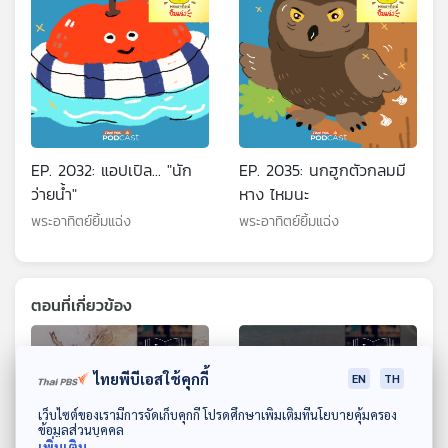
EP. 2032: แอปเปิล... "นัก
EP. 2035: นกฮูกตัวกลมมี
ว่ายน้ำ"
หาง ไหมนะ
พระอาทิตย์ยิ้มแฉ่ง
พระอาทิตย์ยิ้มแฉ่ง
ตอนที่เกี่ยวข้อง
ไทยพีบีเอสใช้คุกกี้
EN
TH
ดาวน์โหลด Thai PBS Podcast Application
เว็บไซต์ของเรามีการจัดเก็บคุกกี้ โปรดศึกษาเพิ่มเติมที่นโยบายคุ้มครอง
ข้อมูลส่วนบุคคล
เพิ่มเติม