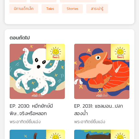
นิทานเด็กเล็ก
Tales
Stories
สาระน่ารู้
ตอนถัดไป
EP. 2030: หมึกยักษ์มี
EP. 2031: แซลมอน...ปลา
พิษ...จริงหรือหลอก
สองน้ำ
พระอาทิตย์ยิ้มแฉ่ง
พระอาทิตย์ยิ้มแฉ่ง