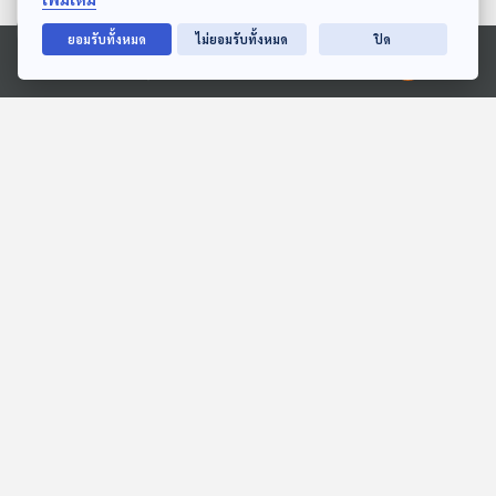
ยอมรับทั้งหมด
ไม่ยอมรับทั้งหมด
ปิด
Ⓒ 2020 องค์การกระจายเสียงและแพร่ภาพสาธารณะแห่งประเทศไทย
EP. 6: ล่องไพร เทวรูปชาว
EP. 2: ทุ่งมหาราช
อินคา
ห้องสมุดหลังไมค์
ห้องสมุดหลังไมค์
เจอเลียงผาที่หน้าผา
EP. 194: อรนภา หอมพวงพู่
| รอบ 14.00 | วันเด็ก 2569
สื่อเสียงนิทาน : นิทานเด็กเล็ก
Podcaster ตัวน้อย