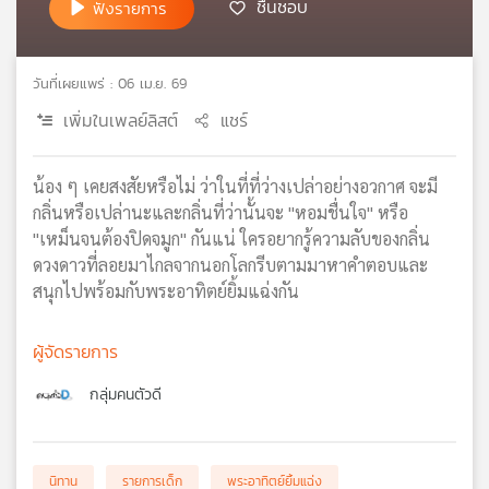
ชื่นชอบ
ฟังรายการ
เครือ
ข่าย
วิทยุ
วันที่เผยแพร่ : 06 เม.ย. 69
ไทย
เพิ่มในเพลย์ลิสต์
แชร์
พี
บี
เอส
น้อง ๆ เคยสงสัยหรือไม่ ว่าในที่ที่ว่างเปล่าอย่างอวกาศ จะมี
กลิ่นหรือเปล่านะและกลิ่นที่ว่านั้นจะ "หอมชื่นใจ" หรือ
"เหม็นจนต้องปิดจมูก" กันแน่ ใครอยากรู้ความลับของกลิ่น
แผนที่
ดวงดาวที่ลอยมาไกลจากนอกโลกรีบตามมาหาคำตอบและ
วิทยุ
สนุกไปพร้อมกับพระอาทิตย์ยิ้มแฉ่งกัน
เครือ
ข่าย
ผู้จัดรายการ
กลุ่มคนตัวดี
นิทาน
รายการเด็ก
พระอาทิตย์ยิ้มแฉ่ง