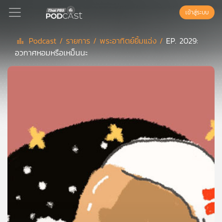
เข้าสู่ระบบ
Podcast /
รายการ /
พระอาทิตย์ยิ้มแฉ่ง /
EP. 2029:
อวกาศหอมหรือเหม็นนะ
Podcast
เพล
ย์
ลิ
สต์
แนะนำ
เพล
ย์
ลิ
สต์
ของ