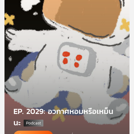
คุณ
เพลง
บทความ
ข่าว
และ
กิจกรรม
เกี่ยว
EP. 2029: อวกาศหอมหรือเหม็น
กับ
เรา
นะ