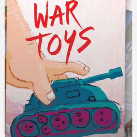
คุณ
เพลง
บทความ
ข่าว
และ
กิจกรรม
เกี่ยว
กับ
เรา