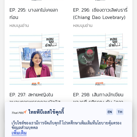
EP. 295: บางลาไม่เคยลา
EP. 296: เชียงดาวเลิฟบรารี่
ก่อน
(Chiang Dao Lovebrary)
หลบมุมอ่าน
หลบมุมอ่าน
EP. 297: สหายหญิงใน
EP. 298: เส้นทางนักเขียน
ขบวนการพรรคคอมมิวนิสต์
ของรตี รติธรณ กับ “ความ
แห่งประเทศไทย เขตจังหวัด
ฝันของแมวจร” เรื่องสั้นชนะ
หลบมุมอ่าน
หลบมุมอ่าน
ไทยพีบีเอสใช้คุกกี้
EN
TH
พัทลุง ตรัง สตูล
เลิศรางวัลพานแว่นฟ้า
ดาวน์โหลด Thai PBS Podcast Application
2568
เว็บไซต์ของเรามีการจัดเก็บคุกกี้ โปรดศึกษาเพิ่มเติมที่นโยบายคุ้มครอง
ข้อมูลส่วนบุคคล
เพิ่มเติม
ตอนที่เกี่ยวข้อง