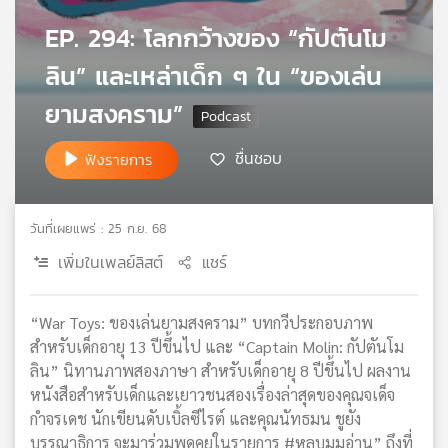
เครือ
EP. 294: โลกกว้างของ “กัปตันโม
ข่าย
วิทยุ
ลิน” และเหล่าเด็ก ๆ ใน “ของเล่น
ไทย
ยามสงคราม”
พี
บี
เอส
ชื่นชอบ
ฟังรายการ
แผนที่
วันที่เผยแพร่ : 25 ก.ย. 68
วิทยุ
เพิ่มในเพลย์ลิสต์
แชร์
เครือ
ข่าย
“War Toys: ของเล่นยามสงคราม” บทกวีประกอบภาพ
สำหรับเด็กอายุ 13 ปีขึ้นไป และ “Captain Molin: กัปตันโม
ลิน” นิทานภาพสองภาษา สำหรับเด็กอายุ 8 ปีขึ้นไป ผลงาน
หนังสือสำหรับเด็กและเยาวชนสองเรื่องล่าสุดของคุณจเด็จ
กำจรเดช นักเขียนดับเบิ้ลซีไรต์ และคุณนัทธมน ชูยัง
บรรณาธิการ จะมาร่วมพูดคุยในรายการ #หลบมุมอ่าน” ถึงที่