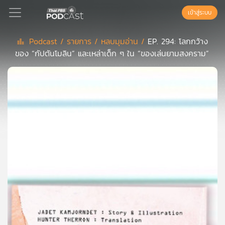
เข้าสู่ระบบ
Podcast /
รายการ /
หลบมุมอ่าน /
EP. 294: โลกกว้าง
ของ “กัปตันโมลิน” และเหล่าเด็ก ๆ ใน “ของเล่นยามสงคราม”
Podcast
เพล
ย์
ลิ
สต์
แนะนำ
เพล
ย์
ลิ
สต์
ของ