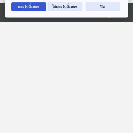
ยอมรับทั้งหมด
ไม่ยอมรับทั้งหมด
ปิด
Ⓒ 2020 องค์การกระจายเสียงและแพร่ภาพสาธารณะแห่งประเทศไทย
EP. 134: ปุณณดา ลิ้มสิริ
EP. 1: ล่องไพร เสือกึ่ง
วัฒนพงศ์ | รอบ 10.00 |
พุทธกาล
วันเด็ก 2569
Podcaster ตัวน้อย
ห้องสมุดหลังไมค์