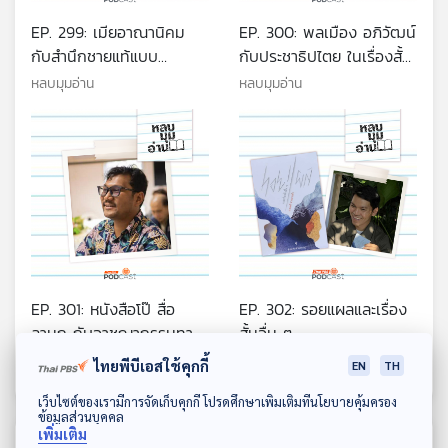
EP. 299: เมียอาณานิคม
EP. 300: พลเมือง อภิวัฒน์
กับสำนึกชายแท้แบบ
กับประชาธิปไตย ในเรื่องสั้น
อาณานิคม
การเมืองไทยร่วมสมัยรางวัล
หลบมุมอ่าน
หลบมุมอ่าน
พานแว่นฟ้า
EP. 301: หนังสือโป๊ สื่อ
EP. 302: รอยแผลและเรื่อง
ลามก กับอาชญากรรมทาง
สั้นอื่น ๆ
เพศ
หลบมุมอ่าน
หลบมุมอ่าน
ไทยพีบีเอสใช้คุกกี้
EN
TH
ดาวน์โหลด Thai PBS Podcast Application
เว็บไซต์ของเรามีการจัดเก็บคุกกี้ โปรดศึกษาเพิ่มเติมที่นโยบายคุ้มครอง
ข้อมูลส่วนบุคคล
เพิ่มเติม
ตอนที่เกี่ยวข้อง