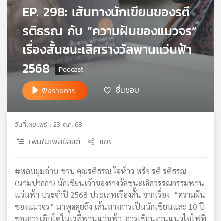
EP. 298: เส้นทางนักเขียนของรตี
เครือ
ข่าย
รติธรณ กับ “ความฝันของแมวจร”
วิทยุ
ไทย
เรื่องสั้นชนะเลิศรางวัลพานแว่นฟ้า
พี
2568
บี
เอส
ชื่นชอบ
ฟังรายการ
แผนที่
วิทยุ
วันที่เผยแพร่ : 23 ต.ค. 68
เครือ
เพิ่มในเพลย์ลิสต์
แชร์
ข่าย
#หลบมุมอ่าน ชวน คุณรติธรณ ใจห้าว หรือ รตี รติธรณ
(นามปากกา) นักเขียนเจ้าของรางวัลชนะเลิศวรรณกรรมพาน
แว่นฟ้า ประจำปี 2568 ประเภทเรื่องสั้น จากเรื่อง “ความฝัน
ของแมวจร” มาพูดคุยถึง เส้นทางการเป็นนักเขียนและ 10 ปี
ของการเติบโตในเวทีพานแว่นฟ้า, การเขียนงานแนวไซไฟที่