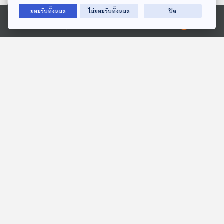
ยอมรับทั้งหมด
ไม่ยอมรับทั้งหมด
ปิด
Ⓒ 2020 องค์การกระจายเสียงและแพร่ภาพสาธารณะแห่งประเทศไทย
EP. 74: จริงหรือสับขาหลอก
EP. 120: มงคลกิตติ์ คิด
? "ทรัมป์" ประกาศยุติ
อะไรอยู่ ? - เต้ มงคลกิตติ์
สงครามอิหร่าน
สุขสินธารานนท์
ตอบโจทย์
Made My Day วันนี้ดีที่สุด