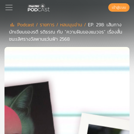
เข้าสู่ระบบ
Podcast /
รายการ /
หลบมุมอ่าน /
EP. 298: เส้นทาง
นักเขียนของรตี รติธรณ กับ “ความฝันของแมวจร” เรื่องสั้น
Podcast
ชนะเลิศรางวัลพานแว่นฟ้า 2568
เพล
ย์
ลิ
สต์
แนะนำ
เพล
ย์
ลิ
สต์
ของ