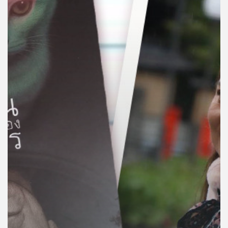
คุณ
เพลง
บทความ
ข่าว
และ
กิจกรรม
เกี่ยว
กับ
เรา