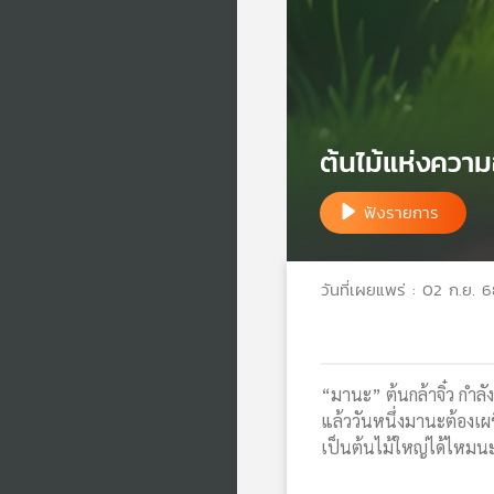
ต้นไม้แห่งคว
ฟังรายการ
วันที่เผยแพร่ : 02 ก.ย. 
“มานะ” ต้นกล้าจิ๋ว กำล
แล้ววันหนึ่งมานะต้องเ
เป็นต้นไม้ใหญ่ได้ไหมน