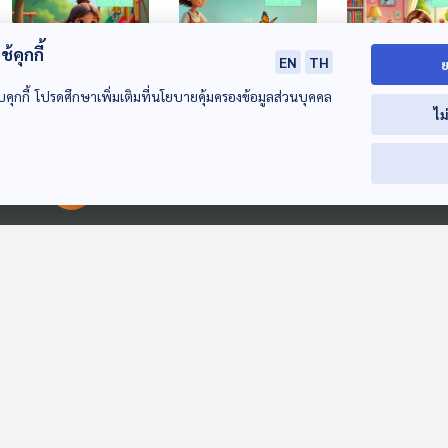
้คุกกี้
EN
TH
ย
บคุกกี้ โปรดศึกษาเพิ่มเติมที่นโยบายคุ้มครองข้อมูลส่วนบุคคล
ไม
เบรฟผู้กล้า
ผีเสื้อของเหมือนฝัน
นานะและหนังสือ
โปรด
สื่อเสียงนิทาน : นิทาน
สื่อเสียงนิทาน : นิทาน
เด็กเล็ก
เด็กเล็ก
สื่อเสียงนิทาน : นิ
00:00:00
00:00:00
เด็กเล็ก