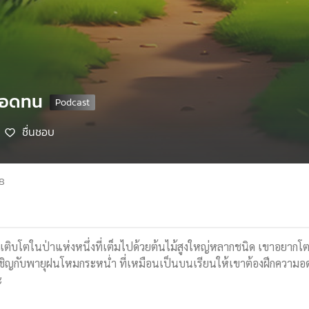
ามอดทน
ชื่นชอบ
68
ังเติบโตในป่าแห่งหนึ่งที่เต็มไปด้วยต้นไม้สูงใหญ่หลากชนิด เขาอยากโต
ผชิญกับพายุฝนโหมกระหน่ำ ที่เหมือนเป็นบนเรียนให้เขาต้องฝึกความอ
ะ