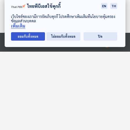
ไทยพีบีเอสใช้คุกกี้
EN
TH
ดาวน์โหลด Thai PBS Podcast Application
เว็บไซต์ของเรามีการจัดเก็บคุกกี้ โปรดศึกษาเพิ่มเติมที่นโยบายคุ้มครอง
ข้อมูลส่วนบุคคล
เพิ่มเติม
ยอมรับทั้งหมด
ไม่ยอมรับทั้งหมด
ปิด
Ⓒ 2020 องค์การกระจายเสียงและแพร่ภาพสาธารณะแห่งประเทศไทย
EP. 151: นิทาน ต้นไม้ของ
ทำไมไข่นกกระทาถึงมีลาย
สามสี
จุด
หูยาวเล่าเรื่อง
พระอาทิตย์ยิ้มแฉ่ง