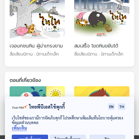
เจอนกชนหิน ผู้น่าเกรงขาม
สมเสร็จ โขดหินขยับได้
สื่อเสียงนิทาน : นิทานเด็กเล็ก
สื่อเสียงนิทาน : นิทานเด็กเล็ก
ตอนที่เกี่ยวข้อง
ไทยพีบีเอสใช้คุกกี้
EN
TH
ดาวน์โหลด Thai PBS Podcast Application
เว็บไซต์ของเรามีการจัดเก็บคุกกี้ โปรดศึกษาเพิ่มเติมที่นโยบายคุ้มครอง
ข้อมูลส่วนบุคคล
เพิ่มเติม