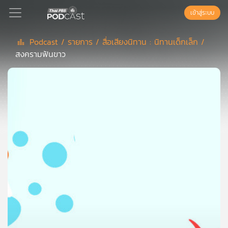
เข้าสู่ระบบ
Podcast /
รายการ /
สื่อเสียงนิทาน : นิทานเด็กเล็ก /
สงครามฟันขาว
Podcast
เพล
ย์
ลิ
สต์
แนะนำ
เพล
ย์
ลิ
สต์
ของ