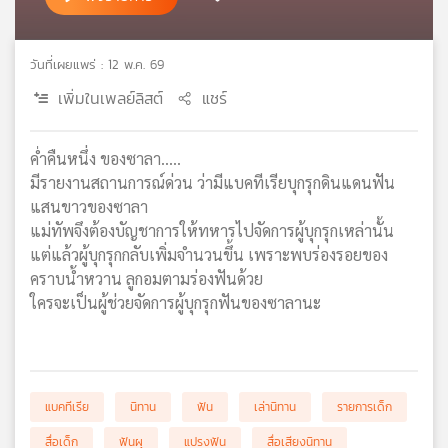
เครือ
ข่าย
วันที่เผยแพร่ : 12 พ.ค. 69
วิทยุ
ไทย
เพิ่มในเพลย์ลิสต์
แชร์
พี
บี
เอส
ค่ำคืนหนึ่ง ของซาลา.....
มีรายงานสถานการณ์ด่วน ว่ามีแบคทีเรียบุกรุกดินแดนฟัน
แสนขาวของซาลา
แผนที่
แม่ทัพจึงต้องบัญชาการให้ทหารไปจัดการผู้บุกรุกเหล่านั้น
วิทยุ
แต่แล้วผู้บุกรุกกลับเพิ่มจำนวนขึ้น เพราะพบร่องรอยของ
เครือ
คราบน้ำหวาน ลูกอมตามร่องฟันด้วย
ข่าย
ใครจะเป็นผู้ช่วยจัดการผู้บุกรุกฟันของซาลานะ
แบคทีเรีย
นิทาน
ฟัน
เล่านิทาน
รายการเด็ก
สื่อเด็ก
ฟันผุ
แปรงฟัน
สื่อเสียงนิทาน