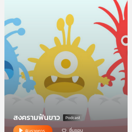
คุณ
เพลง
บทความ
ข่าว
และ
กิจกรรม
เกี่ยว
กับ
สงครามฟันขาว
เรา
ชื่นชอบ
ฟังรายการ