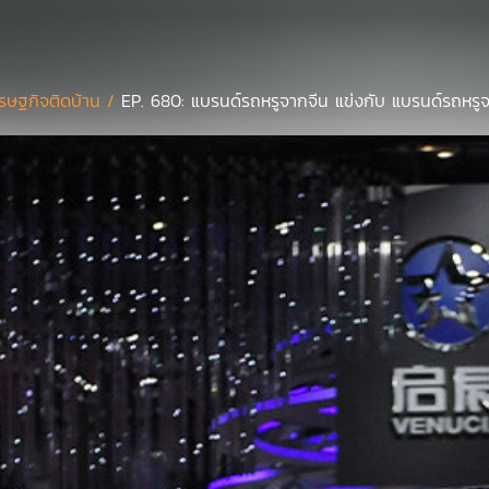
รษฐกิจติดบ้าน /
EP. 680: แบรนด์รถหรูจากจีน แข่งกับ แบรนด์รถหรูจา