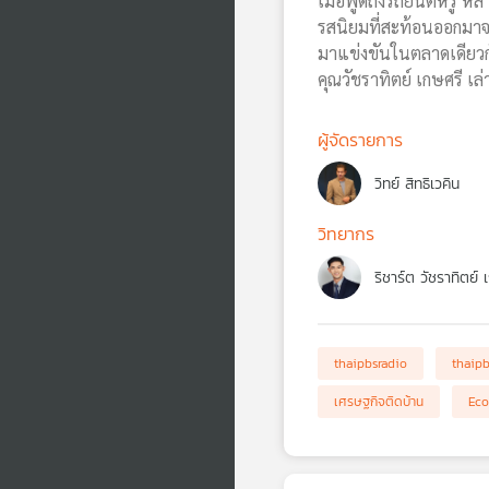
เมื่อพูดถึงรถยนต์หรู ห
รสนิยมที่สะท้อนออกมาจา
มาแข่งขันในตลาดเดียวกั
คุณวัชราทิตย์ เกษศรี เล
ผู้จัดรายการ
วิทย์ สิทธิเวคิน
วิทยากร
ริชาร์ต วัชราทิตย์ 
thaipbsradio
thaip
เศรษฐกิจติดบ้าน
Eco