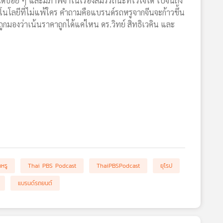
ด้บ่อย ๆ และมีภาพจำในเรื่องสมรรถนะที่ไว้ใจได้ ไปจนถึง
โนโลยีที่ไม่แพ้ใคร คำถามคือแบรนด์รถหรูจากจีนจะก้าวขึ้น
ูกมองว่าเน้นราคาถูกได้แค่ไหน ดร.วิทย์ สิทธิเวคิน และ
หรู
Thai PBS Podcast
ThaiPBSPodcast
ยุโรป
แบรนด์รถยนต์