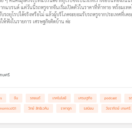
ลาย ๆ คนคงมุ่งตรงไปที่แบรนด์จากยุโรปซึ่งเป็นรถที่เราเจอบนท้องถนนไ
กแบรนด์ แต่วันนี้รถหรูจากจีนเริ่มเปิดตัวในราคาที่ท้าทาย พร้อมเทค
บรถยุโรปได้จริงหรือไม่ แล้วผู้บริโภคจะยอมรับรถหรูจากประเทศที่เคยถ
่าให้ฟังในรายการ เศรษฐกิจติดบ้าน ค่ะ
เกษศรี
bs
จีน
รถยนต์
เทคโนโลยี
เศรษฐกิจ
podcast
รถ
nomics101
วิทย์ สิทธิเวคิน
ราคาถูก
รสนิยม
วัชราทิตย์ เกษศรี