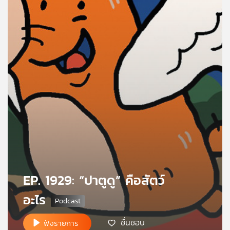
คุณ
เพลง
บทความ
ข่าว
และ
กิจกรรม
EP. 1929: “ปาตูดู” คือสัตว์
เกี่ยว
กับ
อะไร
เรา
ชื่นชอบ
ฟังรายการ