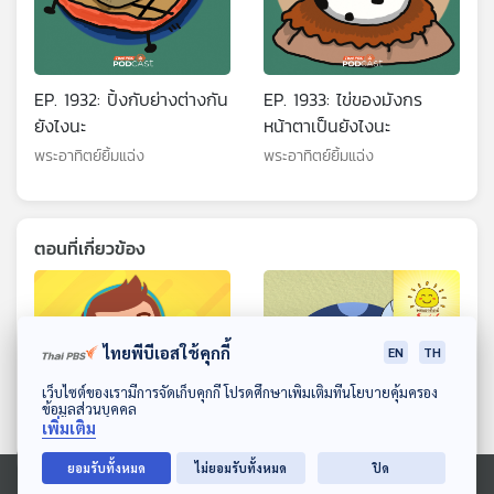
EP. 1932: ปิ้งกับย่างต่างกัน
EP. 1933: ไข่ของมังกร
ยังไงนะ
หน้าตาเป็นยังไงนะ
พระอาทิตย์ยิ้มแฉ่ง
พระอาทิตย์ยิ้มแฉ่ง
ตอนที่เกี่ยวข้อง
ไทยพีบีเอสใช้คุกกี้
EN
TH
ดาวน์โหลด Thai PBS Podcast Application
เว็บไซต์ของเรามีการจัดเก็บคุกกี้ โปรดศึกษาเพิ่มเติมที่นโยบายคุ้มครอง
ข้อมูลส่วนบุคคล
เพิ่มเติม
ยอมรับทั้งหมด
ไม่ยอมรับทั้งหมด
ปิด
EP. 179: กาญจ์พิชญา นิล
EP. 1925: ปากยุงมีเข็มดูด