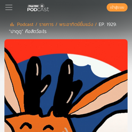
เข้าสู่ระบบ
Podcast /
รายการ /
พระอาทิตย์ยิ้มแฉ่ง /
EP. 1929:
“ปาตูดู” คือสัตว์อะไร
Podcast
เพล
ย์
ลิ
สต์
แนะนำ
เพล
ย์
ลิ
สต์
ของ