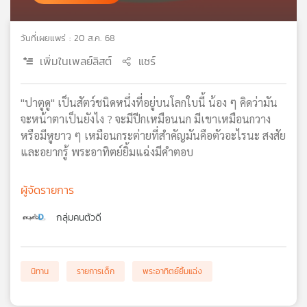
เครือ
ข่าย
วันที่เผยแพร่ : 20 ส.ค. 68
วิทยุ
ไทย
เพิ่มในเพลย์ลิสต์
แชร์
พี
บี
"ปาตูดู" เป็นสัตว์ชนิดหนึ่งที่อยู่บนโลกใบนี้ น้อง ๆ คิดว่ามัน
เอส
จะหน้าตาเป็นยังไง ? จะมีปีกเหมือนนก มีเขาเหมือนกวาง
หรือมีหูยาว ๆ เหมือนกระต่ายที่สำคัญมันคือตัวอะไรนะ สงสัย
และอยากรู้ พระอาทิตย์ยิ้มแฉ่งมีคำตอบ
แผนที่
วิทยุ
เครือ
ผู้จัดรายการ
ข่าย
กลุ่มคนตัวดี
นิทาน
รายการเด็ก
พระอาทิตย์ยิ้มแฉ่ง