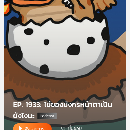
คุณ
เพลง
บทความ
ข่าว
และ
กิจกรรม
เกี่ยว
EP. 1933: ไข่ของมังกรหน้าตาเป็น
กับ
ยังไงนะ
เรา
ชื่นชอบ
ฟังรายการ