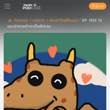
เข้าสู่ระบบ
Podcast /
รายการ /
พระอาทิตย์ยิ้มแฉ่ง /
EP. 1933: ไข่
ของมังกรหน้าตาเป็นยังไงนะ
Podcast
เพล
ย์
ลิ
สต์
แนะนำ
เพล
ย์
ลิ
สต์
ของ