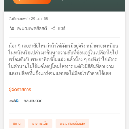
เครือ
ข่าย
วันที่เผยแพร่ : 29 ส.ค. 68
วิทยุ
ไทย
เพิ่มในเพลย์ลิสต์
แชร์
พี
บี
เอส
น้อง ๆ เคยสงสัยไหมว่าถ้าไข่มังกรมีอยู่จริง หน้าตาจะเหมือน
ในหนังหรือเปล่า มาค้นหาความลับที่ซ่อนอยู่ในเปลือกไข่ไป
พร้อมกันกับพระอาทิตย์ยิ้มแฉ่ง แล้วน้อง ๆ จะทึ่งว่าไข่มังกร
แผนที่
ในตำนานไม่ได้แค่ใหญ่โตมโหฬาร แต่ยังมีสีสันที่สวยงาม
วิทยุ
และเปลือกที่แข็งแกร่งจนแทบจะไม่มีอะไรทำลายได้เลย
เครือ
ข่าย
ผู้จัดรายการ
กลุ่มคนตัวดี
นิทาน
รายการเด็ก
พระอาทิตย์ยิ้มแฉ่ง