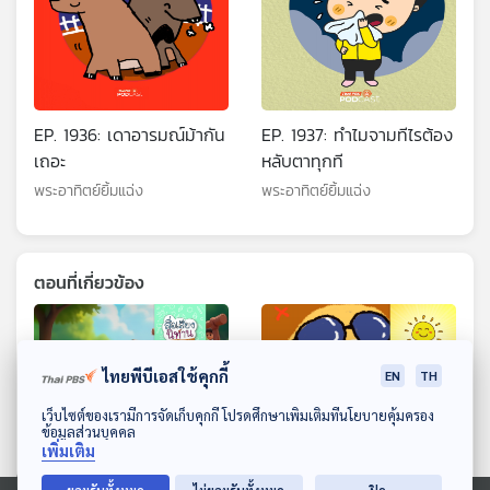
EP. 1936: เดาอารมณ์ม้ากัน
EP. 1937: ทำไมจามทีไรต้อง
เถอะ
หลับตาทุกที
พระอาทิตย์ยิ้มแฉ่ง
พระอาทิตย์ยิ้มแฉ่ง
ตอนที่เกี่ยวข้อง
ไทยพีบีเอสใช้คุกกี้
EN
TH
ดาวน์โหลด Thai PBS Podcast Application
เว็บไซต์ของเรามีการจัดเก็บคุกกี้ โปรดศึกษาเพิ่มเติมที่นโยบายคุ้มครอง
ข้อมูลส่วนบุคคล
เพิ่มเติม