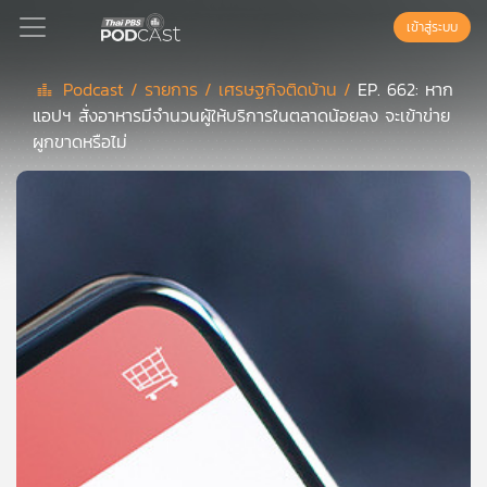
เข้าสู่ระบบ
Podcast /
รายการ /
เศรษฐกิจติดบ้าน /
EP. 662: หาก
แอปฯ สั่งอาหารมีจำนวนผู้ให้บริการในตลาดน้อยลง จะเข้าข่าย
Podcast
ผูกขาดหรือไม่
เพล
ย์
ลิ
สต์
แนะนำ
เพล
ย์
ลิ
สต์
ของ