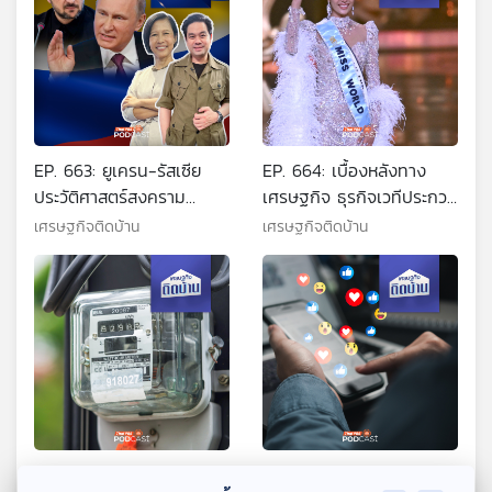
EP. 663: ยูเครน-รัสเซีย
EP. 664: เบื้องหลังทาง
ประวัติศาสตร์สงคราม
เศรษฐกิจ ธุรกิจเวทีประกวด
สะเทือนโลก
นางงาม
เศรษฐกิจติดบ้าน
เศรษฐกิจติดบ้าน
EP. 665: ลดค่าไฟฟ้าเหลือ
EP. 666: โพสต์คอนเทนต์