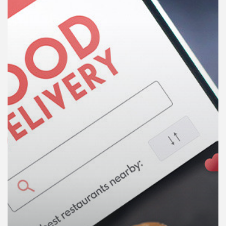
คุณ
เพลง
บทความ
ข่าว
และ
กิจกรรม
เกี่ยว
กับ
เรา