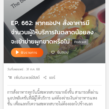
เครือ
ข่าย
วิทยุ
EP. 662: หากแอปฯ สั่งอาหารมี
ไทย
พี
จำนวนผู้ให้บริการในตลาดน้อยลง
บี
เอส
จะเข้าข่ายผูกขาดหรือไม่
ชื่นชอบ
ฟังรายการ
แผนที่
วิทยุ
เครือ
วันที่เผยแพร่ : 31 ก.ค. 68
ข่าย
เพิ่มในเพลย์ลิสต์
แชร์
การสั่งอาหารทุกวันนี้สะดวกสบายมากยิ่งขึ้น สามารถสั่งผ่าน
แอปพลิเคชันที่มีผู้ให้บริการ แต่ต้องจ่ายเงินค่าอาหารแพง
ขึ้น เพื่อแลกกับความสะดวกสบายไม่ต้องออกไปข้างนอก