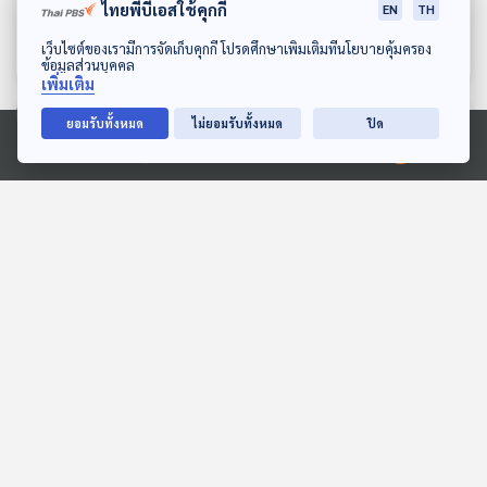
3.70 บาทต่อหน่วย ทำได้
บนโซเชียลมีเดียอย่างไร ให้
ไทยพีบีเอสใช้คุกกี้
EN
TH
จริงหรือเป็นแค่เพ้อฝัน
ดังปังปุริเย่
เศรษฐกิจติดบ้าน
เศรษฐกิจติดบ้าน
ดาวน์โหลด Thai PBS Podcast Application
เว็บไซต์ของเรามีการจัดเก็บคุกกี้ โปรดศึกษาเพิ่มเติมที่นโยบายคุ้มครอง
ข้อมูลส่วนบุคคล
เพิ่มเติม
ยอมรับทั้งหมด
ไม่ยอมรับทั้งหมด
ปิด
ตอนที่เกี่ยวข้อง
Ⓒ 2020 องค์การกระจายเสียงและแพร่ภาพสาธารณะแห่งประเทศไทย
EP. 1148: วัยรุ่นวัยทำงาน
EP. 188: รัฏฐพิชญ์ จันทร
คนเมือง เสี่ยงกระดูกพรุน
โฆษิต | รอบ 14.00 | วันเด็ก
กระดูกบาง
2569
โรงหมอ
Podcaster ตัวน้อย